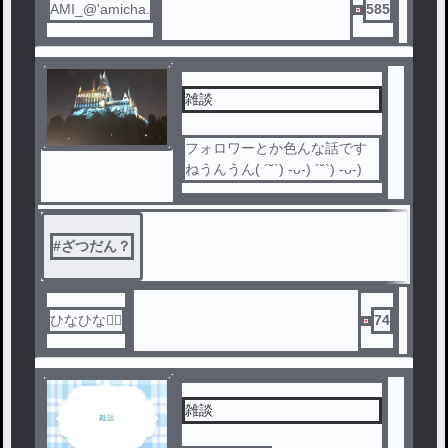
AMI_@'amicha.
585
雑談
フォロワーとか色んな話です
ねうんうん( ´˘`) -ᴗ-) ´˘`) -ᴗ-)
#
ざつだん？
ひなひな✌🏻
74
雑談