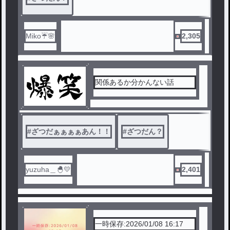
Miko☔️🌸
2,305
関係あるか分かんない話
#
ざつだぁぁぁぁあん！！
#
ざつだん？
yuzuha＿🐣‪💛
2,401
一時保存:2026/01/08 16:17