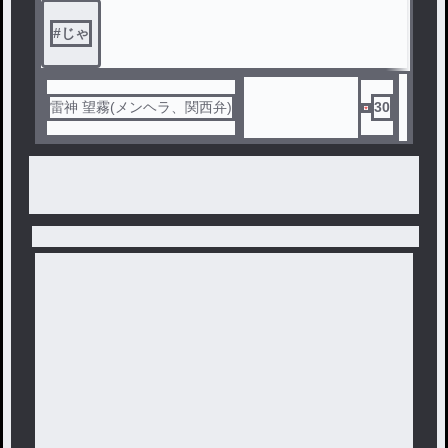
#
じゃ
雷神 望霧(メンヘラ、関西弁)
30