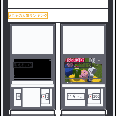
#じゃの人気ランキング
消える。(((
恋仲彡 せんよう
ノベ
ル
涼
5
@ 🐏 ~ .
100
❤︎