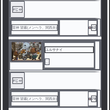
#
じゃ
雷神 望霧(メンヘラ、関西弁)
62
ユルサナイ
こ
#
じゃ
雷神 望霧(メンヘラ、関西弁)
79