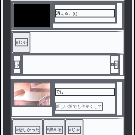
消える。(((
#
じゃ
涼
5
では
新しい垢でも仲良くして
#
悲しかった
#
辞める
#
じゃ