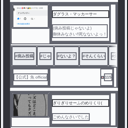
ダグラス・マッカーサー
(病み投稿じゃないよ)
御休みなさい‼️死なないよっ！
#
病み投稿
#
じゃ
#
ないよ？
#
そんくらい
#
分かっ
【公式】魚 official
115
ぎりぎりせーふのめりくり(
ごめんなさいでした