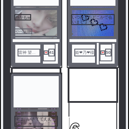
熱かも‪w
いつかまたどこかで会
3
4
いましょう。
やべぇ嗤
雷神 望霧
41
姫❤︎乃❤︎様
50
(メンヘ
ラ、関西
弁)
俺は、いきててええ
5
6
の？