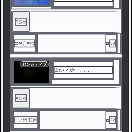
#
じゃ
姫❤︎乃❤︎様
50
センシティブ
またいつか、、、、。
#
じゃ
一ノ瀬 莉夢
22