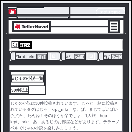
テラーノベル
アプリで開く
アプリでサクサク楽しめる
#
じゃ
#
krpt_nrkr
(2件)
#
な
(2件)
#
ぱ
(2件)
#じゃの小説一覧
30件
以上
じゃの小説は30件投稿されています。じゃと一緒に投稿さ
れているタグはじゃ、krpt_nrkr、な、ぱ、まじでばいばい
(^_^)/~、死ぬね！そのほうが楽でしょ、1人旅、hrjp、
krpt、nrkr、あ、あるじのお部屋などがあります。テラーノ
ベルでじゃの小説を楽しみましょう。