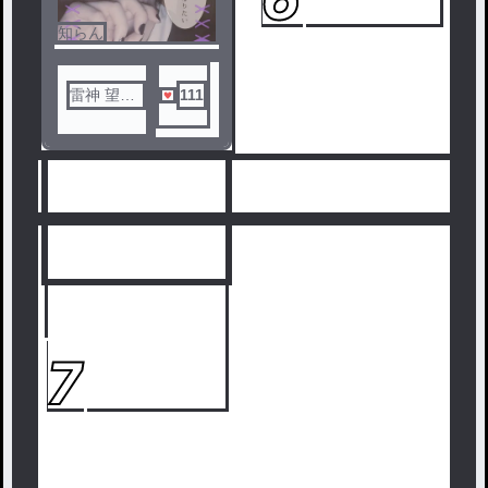
知らん
雷神 望霧
111
(メンヘ
ラ、関西
弁)
人気ランキングをみる
7