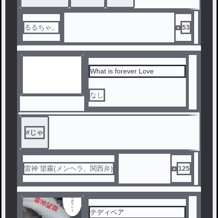
るるちゃ。
53
What is forever Love
なし
#
じゃ
雷神 望霧(メンヘラ、関西弁)
125
テディベア