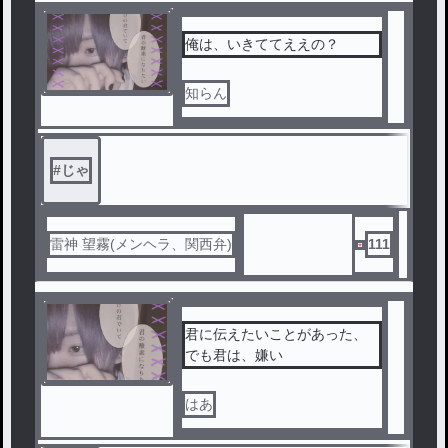
俺は、いきててええの？
知らん
#
じゃ
雷神 望霧(メンヘラ、関西弁)
111
君に伝えたいことがあった、
でも君は、嫌い
はあ