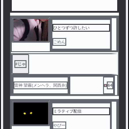
ひとつずつ許したい
ごめん
#
じゃ
雷神 望霧(メンヘラ、関西弁)
64
ミラティブ配信
やぴー