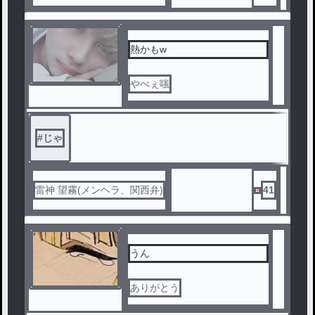
熱かも‪w
やべぇ嗤
#
じゃ
雷神 望霧(メンヘラ、関西弁)
41
うん
ありがとう