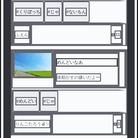
#
くりぼっち
#
じゃ
#
ないもん
ふえん
11
めんどいなあ
体動かすの嫌いだよ〜
#
めんどい
#
じゃ
りんごたろう🍎✨
5