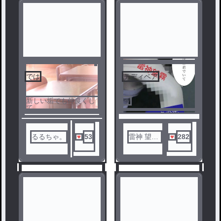
では
テディベア
1
2
新しい垢でも仲良くし
う
て
るるちゃ。
53
雷神 望霧
282
(メンヘ
ラ、関西
弁)