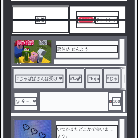
新着
ランキング
恋仲彡 せんよう
ノベ
ル
#
じゃぱぱさんは受け ❤︎
#
🐑🦖
#
hrjp
#
じゃ
#
ぱ
@ 🐏 ~ . ❤︎
100
いつかまたどこかで会いまし
ょう。