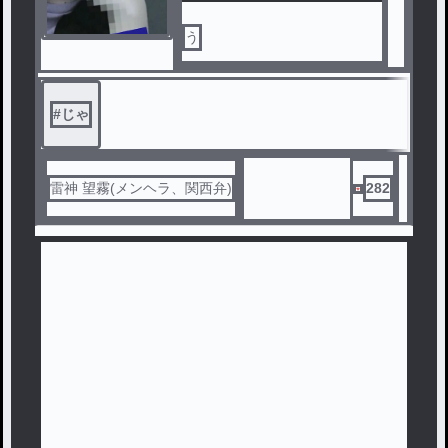
う
#
じゃ
雷神 望霧(メンヘラ、関西弁)
282