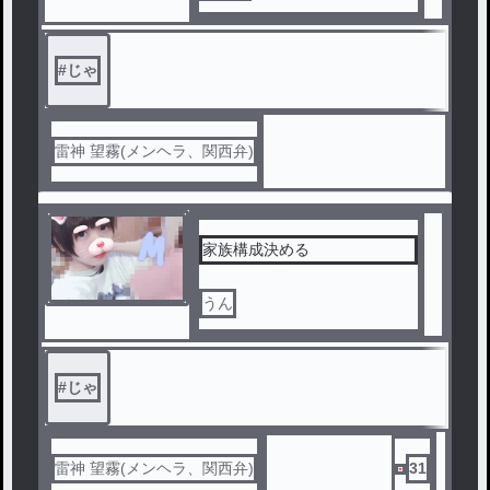
#
じゃ
雷神 望霧(メンヘラ、関西弁)
家族構成決める
うん
#
じゃ
雷神 望霧(メンヘラ、関西弁)
31