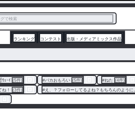
ス
タグで検索
く
ランキング
コンテスト
出版・メディアミックス作品
)☝ｳｪｰｲ
(5件)
#
バカおもろい
(5件)
#
ねた
(4件)
てね！
(3件)
#
え、？フォローしてるよね？もちろんのように