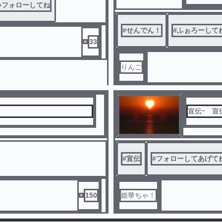
いフォローしてね
#
せんでん！
#
ふぉろーして
33
りんご
#
宣伝
#
フォローしてあげて
150
姫華ちゃ！