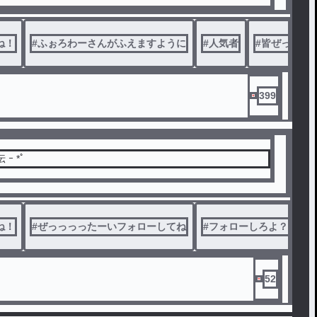
ね！
#
ふぉろわーさんがふえますように
#
人気者
#
皆ぜったい
399
宣伝ｰ 宣伝 ｰ *ﾟ
ね！
#
ぜっっっったーいフォローしてね
#
フォローしろよ？絶対
52