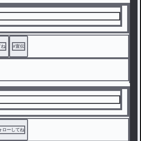
！
てね
#
宣伝
ォローしてね