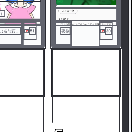
いいことがあるかも…
圧）
ん(名前変更
51
夜桜
30
)