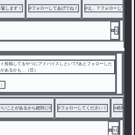
ー返します！
#
フォローしてあげてね！
#
え、？フォローしてるよ
1
ト投稿してるやつにアドバイスしといて‼️あとフォローした
とがあるかも…（圧）
圧）
いことがあるから絶対に‼️
#
フォローしてください！
#
絶対フォ
51