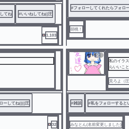
#
フォローしてくれたらフォロ
してね
#
いいねしてね((圧
胡桃！
1,103
完
結
私のイラス
らいいこ
見ろよ（
ローしてね((((圧
#
雑談
#
私をフォローするとい
32
みなとん(名前変更しました)