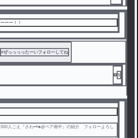
やーーー！！
#
ぜっっっったーいフォローしてね
5
300人ごえ『さわ🗝♣️@ペア画中』の紹介 フォローよろし