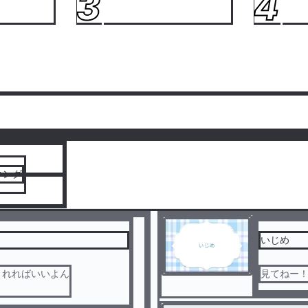
3
4
人気ランキングをみる
キング
いじめ
くれればいいよん
見てねー