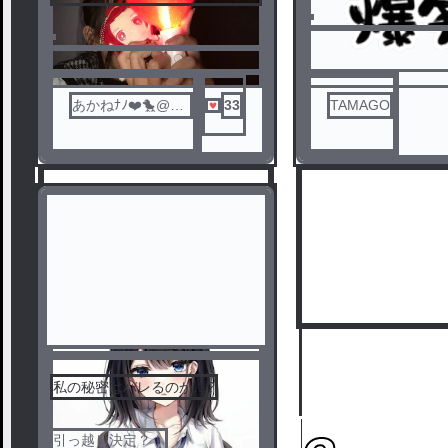
あかねﾅﾉ❤️🐤@冬
33
TAMAGO
ツ名古屋
私の秘密はバレるのか…?
引っ越し決定？！