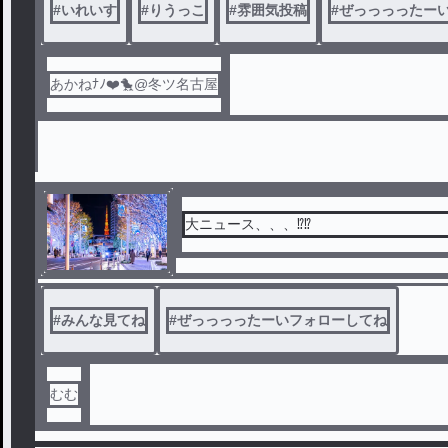
#
いれいす
#
りうっこ
#
雰囲気投稿
#
ぜっっっったー
あかねﾅﾉ❤️🐤@冬ツ名古屋
大ニュース、、、⁉️⁉️
#
みんな見てね
#
ぜっっっったーいフォローしてね
むむ