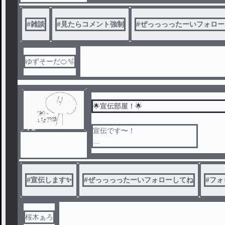
#
雑談
#
見たらコメント強制
#
ぜっっっったーいフォロー
ゆずそーだ🍊🫧
🌟宣伝部屋！🌟
ノベ
宣伝です〜！
ル
宣伝してほしかったらどうぞ(？)
#
宣伝します✨
#
ぜっっっったーいフォローしてね
#
フォ
桜木ぁろ