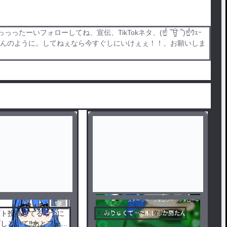
フォローしてね、宣伝、TikTokネタ、(☝ ՞ਊ ՞)☝ｳｪｰ
ろんのように。してねぇなら今すぐしにいけぇぇ！！、お願いしま
完
結
スト投稿してるやつに
天使〜〜〜〜〜！弟loveU☆
しといて‼️あとフォロ