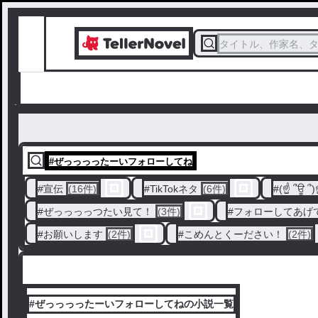
タイトル、作家名、
#
ぜっっっったーいフォローしてね
#
宣伝
(16件)
#
TikTokネタ
(6件)
#
(☝ ՞ਊ ՞
#
ぜっっっっつたい見て！
(3件)
#
フォローしてあげ
#
お願いします
(2件)
#
こめんとくーださい！
(2件)
#ぜっっっったーいフォローしてねの小説一覧