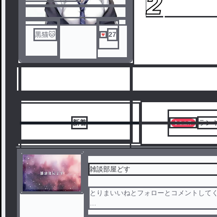
1
2
黒猫🐱
27
新着
ラン
雑談部屋どす
とりまいいねとフォローとコメントして
6
してくれるよね？((圧