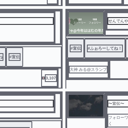
せんでん
#
宣伝
#
ふぉろーしてね！
ね
#
宣伝
大神 みる‪@スランプ
3,107
〜宣伝〜
フォローワ
く