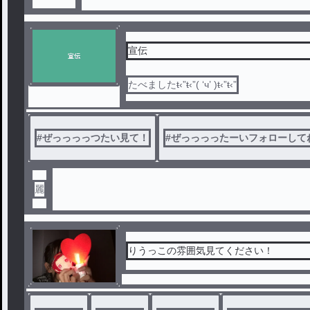
宣伝
たべましたŧ‹”ŧ‹”( ‘ч’ )ŧ‹”ŧ‹”
#
ぜっっっっつたい見て！
#
ぜっっっったーいフォローして
麗
りうっこの雰囲気見てください！