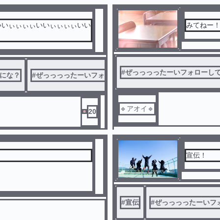
いいぃぃぃぃいいぃぃぃぃいい
みてねー
#
ぜっっっったーいフォローし
にな？
#
ぜっっっったーいフォローしてね
#
ぜったい
#
ね？
🔹アオイ🔹
20
宣伝！
#
宣伝
#
ぜっっっったーいフ