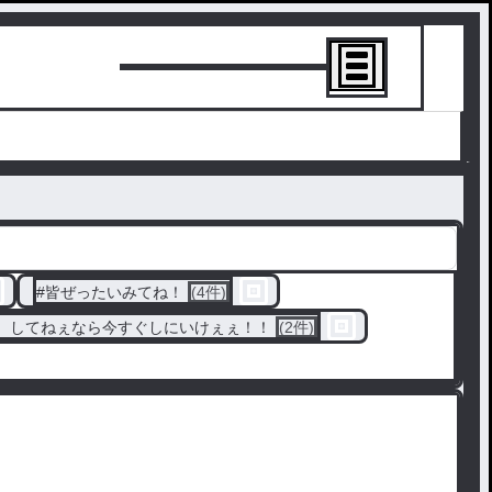
トーリーを書
#
皆ぜったいみてね！
(4件)
。してねぇなら今すぐしにいけぇぇ！！
(2件)