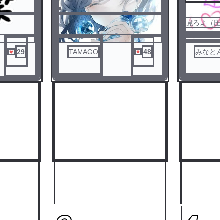
ーしたら
（圧）
見ろよ（
29
TAMAGO
48
みなと
しました