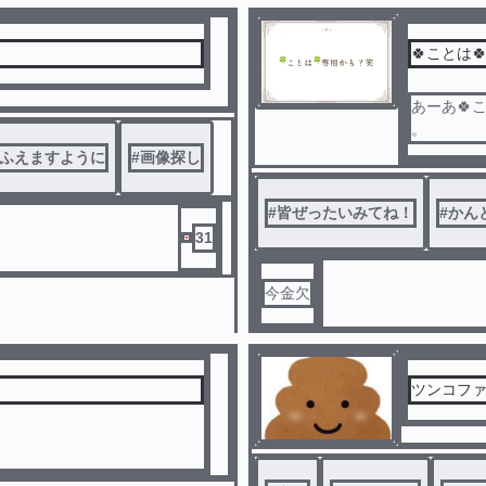
🍀ことは
あーあ🍀
。
ふえますように
#
画像探し
#
皆ぜったいみてね！
#
かん
31
今金欠
ツンコフ