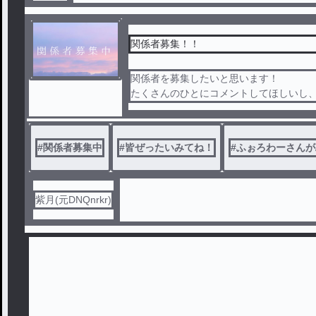
関係者募集！！
関係者を募集したいと思います！
たくさんのひとにコメントしてほしいし
！
ぜひ見て初見さん、初コメントの人もコ
枠が埋まるまで募集してるのでいつでも
#
関係者募集中
#
皆ぜったいみてね！
#
ふぉろわーさんが
紫月(元DNQnrkr)