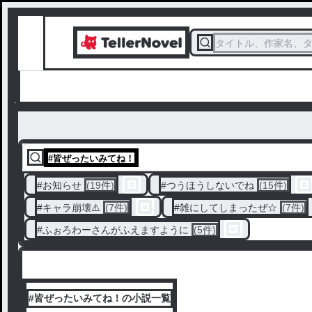
タイトル、作家名、
#
皆ぜったいみてね！
#
お知らせ
(19件)
#
つうほうしないでね
(15件)
#
キャラ崩壊⚠️
(7件)
#
雑にしてしまったぜ☆
(7件)
#
ふぉろわーさんがふえますように
(5件)
#皆ぜったいみてね！の小説一覧