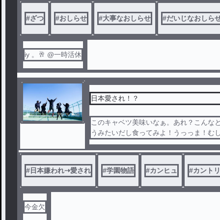
#
ざつ
#
おしらせ
#
大事なおしらせ
#
だいじなおしら
iy 。🥂 @一時活休
日本愛され！？
このキャベツ美味いなぁ。あれ？こんな
うみたいだし食ってみよ！うっっま！む
#
日本嫌われ⇢愛され
#
学園物語
#
カンヒュ
#
カント
今金欠