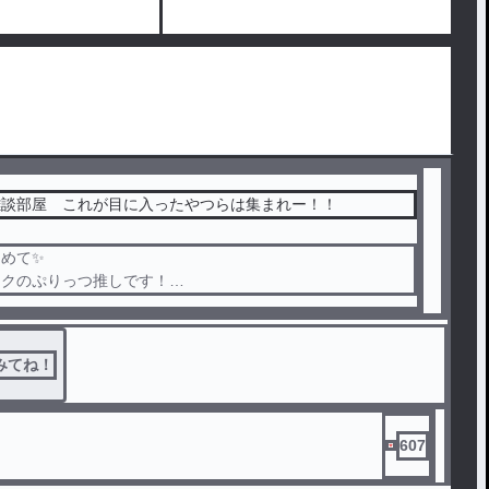
雑談部屋 これが目に入ったやつらは集まれー！！
めて✨
ックのぷりっつ推しです！
て、どんな歌い手が好きだろう誰が推しだろうと関係なく受け
！！
️！！
みてね！
607