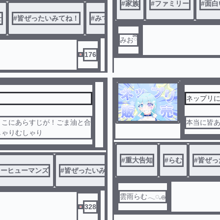
#
家族
#
ファミリー
#
面白
せ
#
皆ぜったいみてね！
#
みてね
みおྀི
176
ネップリ
とこにあらすじが！ごま油と合
しゃりむしゃり
#
重大告知
#
らむ
#
皆ぜっ
リーヒューマンズ
#
皆ぜったいみてね！
雲雨らむ𓂃◌𓈒𓐍
328