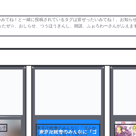
いみてね！と一緒に投稿されているタグは皆ぜったいみてね！、お知ら
まったぜ☆、おしらせ、つうほうきんし、雑談、ふぉろわーさんがふえま
シティブ
っ子
東京卍総會のみんなに「ゴムか
『全フォ
して？」って言ってみた☆
アカウン