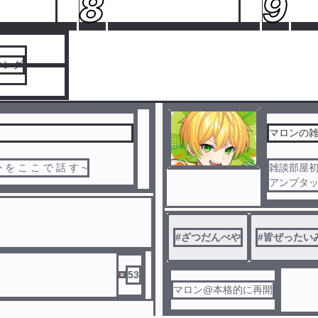
8
9
キング
マロンの
み ん な に 絶 対 見 て ほ し い こ と と か を こ こ で 話 す ~
雑談部屋初
アンプタ
こう見え
入れます
よろしく✌
#
ざつだんべや
#
皆ぜったい
53
マロン@本格的に再開