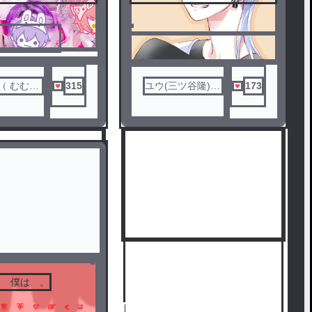
は
るんだぞぉぉぉ
 むむ(?)
315
ユウ(三ツ谷隆)🌟
173
🦋💜
な 僕は 。