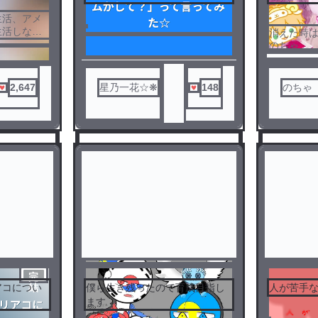
生活、アメ
生活しなが
消えた時
のちゃ
る。仲が良
で調べて
じめっ子
を掻い潜り
2,647
星乃一花☆❋
148
のちゃ （
）
のか。虐め
由があるよ
高校生活が
完
アコについ
僕ら生き残ったので育成目指し
人が苦手
結
ます