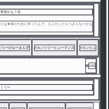
🍀専用かも？笑
ことは🍀様のために作ったんで、もしかしたらつまらないかも
とりーひゅーまんず
#
カントリーヒューマンズ
#
カンヒュ
#
み
102
ァミリー