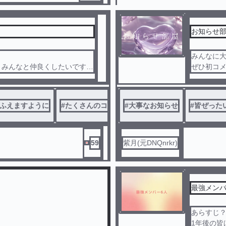
お知らせ
みんなに
、みんなと仲良くしたいです！
ぜひ初コ
フォロワー
メントしてほしいな！！
コメントしてください！！！！
ふえますように
#
たくさんのコメントお待ちしております
#
大事なお知らせ
#
皆ぜった
59
紫月(元DNQnrkr)
最強メンバ
あらすじ
1年後の皆