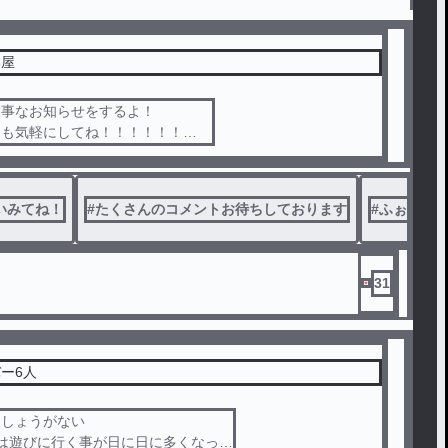
部屋
大事なお知らせをするよ！
メも気軽にしてね！！！！！！
さんも初見さんもぜひ見てねっ😉
いみてね！
#
たくさんのコメントお待ちしております
#
ふぉろわ
31
ー6人
？しょうがない
は遊びに行く事が日に日に多くなって