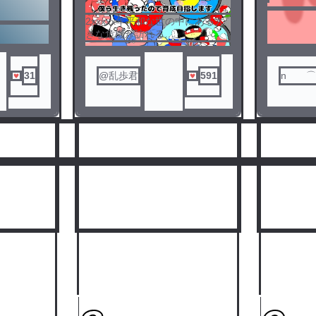
3
4
2xxxxx年平和な世の中にある大
きな危機が訪れる
日本達はいつも通りの日常を送
っていた
新しい速報を受け取ったその内
ノベ
31
@乱歩君
591
n ⌒
容は隕石が来ると言う内容
ル
🍪
もう遅い隕石がつくのは後数十
分後人々は生きる気力を無した
国達も例外ではない
そうして隕石が落ちた
人気ランキングをみる
全員絶滅したと思われたが、生
き残った国が二つある
韓国とパラオだ二人は自分達だ
けで新たな生活を歩んで行くス
トーリー
その後新たな国が出来始め
て？！韓国達にも？