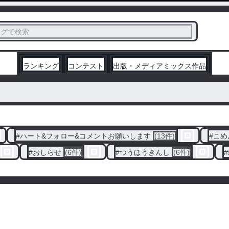
ス
タグで検索
く
ランキング
コンテスト
出版・メディアミックス作品
#
ハート&フォロー&コメントお願いします
(13件)
#
こめ
#
おしらせ
(6件)
#
つうほうきんし
(6件)
#