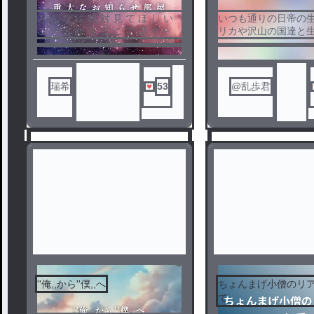
み ん な に 絶 対 見 て ほ し い
いつも通りの日帝の
こ と と か を こ こ で 話 す ~
リカや沢山の国達と
ら暮らしてきたが___
ある日を境に一変す
かった友や兄弟がい
に。危ない罠や遊び
瑞希
53
@乱歩君
抜けながら
平和な日常に戻れる
っ子達にも何やら理
うで…？
日帝の楽しい？男子
始まる…！
''俺,,から''僕,,へ
ちょんまげ小僧のリ
て