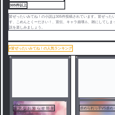
305件
以上
皆ぜったいみてね！の小説は305件投稿されています。皆ぜった
す、こめんとくーださい！、宣伝、キャラ崩壊⚠️、雑にしてし
説を楽しみましょう。
#皆ぜったいみてね！の人気ランキング
セン
重 大 な お 知 ら せ 部 屋
虐められっ子VS虐め