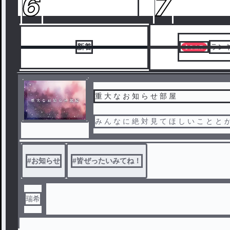
6
7
新着
ラン
重 大 な お 知 ら せ 部 屋
#
お知らせ
#
皆ぜったいみてね！
瑞希