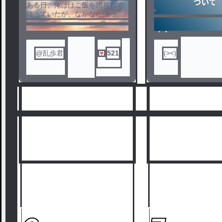
1
2
ある日、俺ははご飯を用意して
待っていたが、なかなか帰って
こないので途中で宅配が来たか
ら出ると
ノベ
そいつは俺に変な液体を飲ませ
ル
て、、、、俺は幼児化してしま
@乱歩君
521
(><)
った！！！！
しかもそれは精神を幼児化して
しまうものだった。そこにバッ
タリ出会してしまった北は
俺をマフィアの本部に連れて行
った、どうなってしまう？！ぼ
くのまふぃあせいかつ！
ハラハラドキドキの物語！