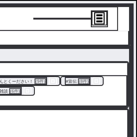
トーリーを書
んとくーださい！
(9件)
#
宣伝
(8件)
雑談
(6件)