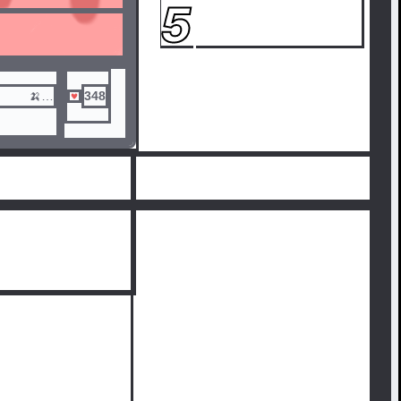
5
 🍌
348