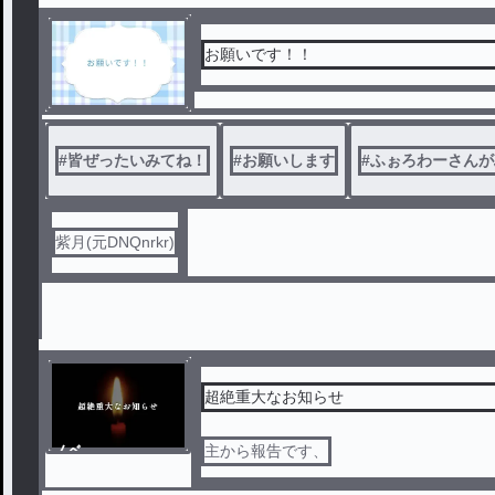
お願いです！！
#
皆ぜったいみてね！
#
お願いします
#
ふぉろわーさんが
紫月(元DNQnrkr)
超絶重大なお知らせ
ノベ
主から報告です、
ル