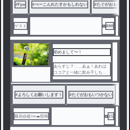
だよｵｵｵｵｵｵｵｵクソがｧｧｧｧｧｧ
#
Fpe
#
べーこんれたすかもしれない
#
たぐがおもいつか
ゲスト
890
初めまして〜！
あらすじ？……あぁ！あれは
ココアと一緒に飲み干しちゃ
ったよ？
#
よろしくお願いします！
#
たぐがおもいつかない
狐伯@超×∞🐢投稿
21