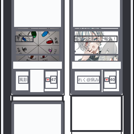
泣きたい
ちょっとしたご報告！
3
4
風影
47
れく@病み
40