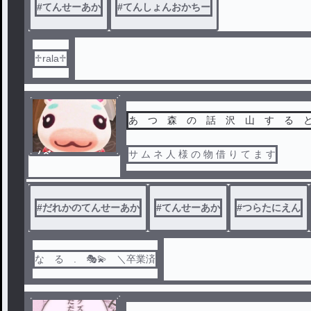
#
てんせーあか
#
てんしょんおかちー
♱rala♱
あ つ 森 の 話 沢 山 す る と
ノベ
サ ム ネ 人 様 の 物 借 り て ま す
ル
#
だれかのてんせーあか
#
てんせーあか
#
つらたにえん
な る . 🎭💫 ＼卒業済