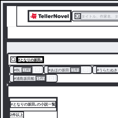
タイトル、作家名、
#
となりの坂田｡
#
BL
(1件)
#
あほの坂田
(1件)
#
うらたぬき
#
浦島坂田船
(1件)
#となりの坂田｡の小説一覧
2件
以上