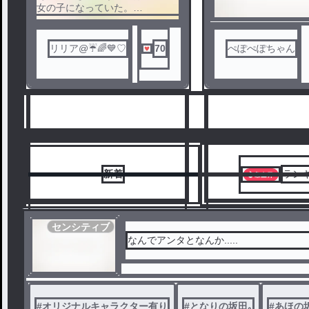
女の子になっていた。
全く意味がわからない突然の状
況に困惑する…。
それに今日は浦島坂田船のメン
リリア@☔🌈💙♡
70
ぺぽぺぽちゃん
バーであり彼氏でもある
坂田とデートする約束をしてい
た。
どうするか迷っていると何故か
坂田が突然うらたを
むかえにきた。
坂田に女体化したことを知られ
たくないうらただったが？
(氷雨さんからリクエスト頂きま
新着
ラン
した。
ありがとうございます。)
(アイコン画像名は小説に記載。)
センシティブ
なんでアンタとなんか.....
1
2
#
オリジナルキャラクター有り
#
となりの坂田｡
#
あほの