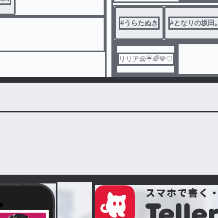
坂田とデ
どうする
#
うらたぬき
#
となりの坂田｡
むかえに
坂田に女
(氷雨さん
リリア@☔🌈💙♡
ありがとう
(アイコン