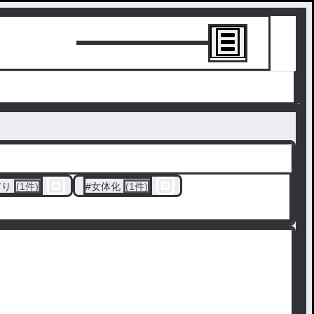
トーリーを書
有り
(1件)
#
女体化
(1件)