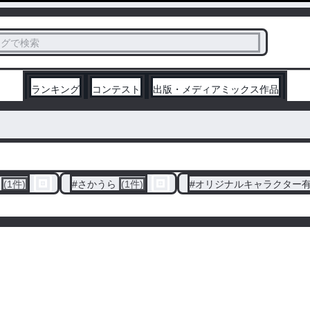
ス
タグで検索
く
ランキング
コンテスト
出版・メディアミックス作品
(1件)
#
さかうら
(1件)
#
オリジナルキャラクター