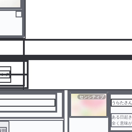
人気ランキングをみる
キング
センシティブ
ある日起
全く意味
それに今
坂田