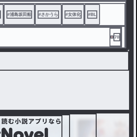
ートする約束をしていた。
か迷っていると何故か坂田が突然うらたを
#
浦島坂田船
#
さかうら
#
女体化
#
BL
きた。
体化したことを知られたくないうらただったが？
からリクエスト頂きました。
70
ございます。)
画像名は小説に記載。)