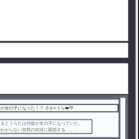
うらたさんが女の子になった！？ さか×うら❤️💚
きるとうらたは何故か女の子になっていた。
がわからない突然の状況に困惑する…。
日は浦島坂田船のメンバーであり彼氏でもある