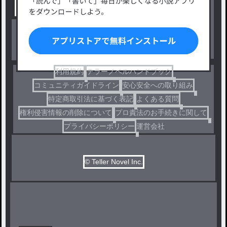
出版・メディアミックス作品
ホラー・ミステリー
BL
ドラマ
コメディ
利用規約
テラーノベルハンドブック
コミュニティガイドライン
安心安全への取り組み
特定商取引法に基づく表記
よくある質問
権利侵害情報の削除について
プロ責法のお手続きに関して
プライバシーポリシー
運営会社
© Teller Novel Inc.