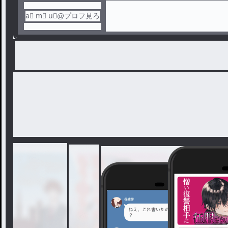
a⃨ m⃨ u⃨@プロフ見ろ