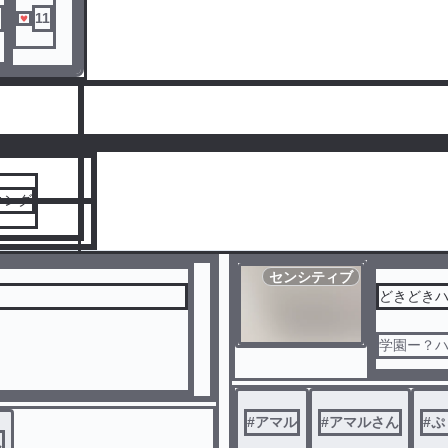
11
人気ランキングをみる
キング
センシティブ
どきどきハ
学園ー？
#
アマル
#
アマルさん
#
ぷ
ん