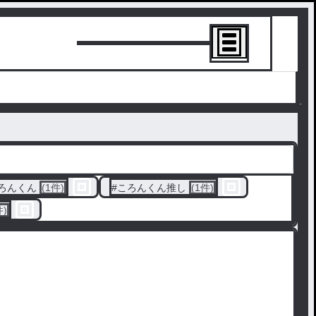
トーリーを書
ろんくん
(1件)
#
ころんくん推し
(1件)
件)