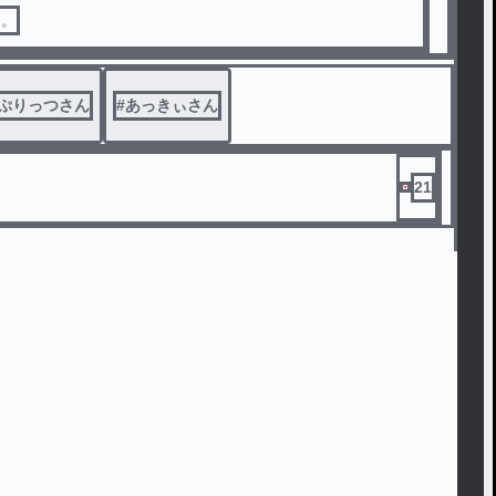
す。
ぷりっつさん
#
あっきぃさん
21