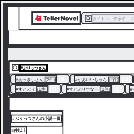
タイトル、作家名、
#
ぷりっつさん
#
あっきぃさん
(2件)
#
かあいいちゃん
(2件)
#
すとぷり
(1件)
#
すとぷりすなー
(1件)
#
#ぷりっつさんの小説一覧
8件
以上