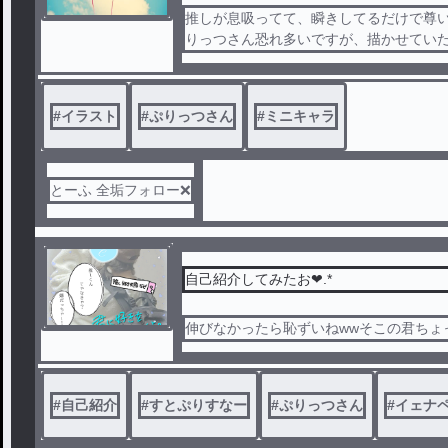
推しが息吸ってて、瞬きしてるだけで尊い
りっつさん恐れ多いですが、描かせてい
#
イラスト
#
ぷりっつさん
#
ミニキャラ
とーふ 全垢フォロー❌
自己紹介してみたお❤︎.*
伸びなかったら恥ずいねwwそこの君ちょ
#
自己紹介
#
すとぷりすなー
#
ぷりっつさん
#
イェナ