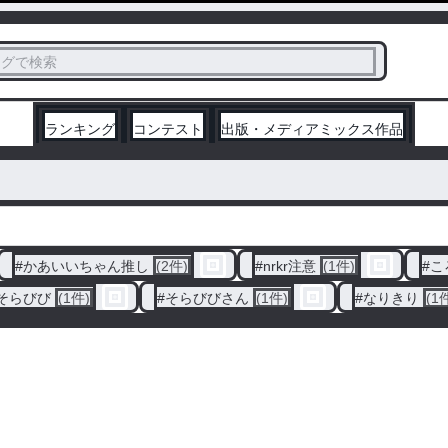
ス
タグで検索
く
ランキング
コンテスト
出版・メディアミックス作品
#
かあいいちゃん推し
(2件)
#
nrkr注意
(1件)
#
こ
そらびび
(1件)
#
そらびびさん
(1件)
#
なりきり
(1