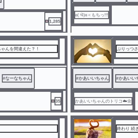
ʚ( ᐛ)ɞ＜もちっ!!!
1,285
ちゃんを間違えた？！
ぷりっつ
#
なーなちゃん
#
かあいいちゃん
#
かあいい
35
かあいいちゃんのトリコ☁️🌼
終わり 