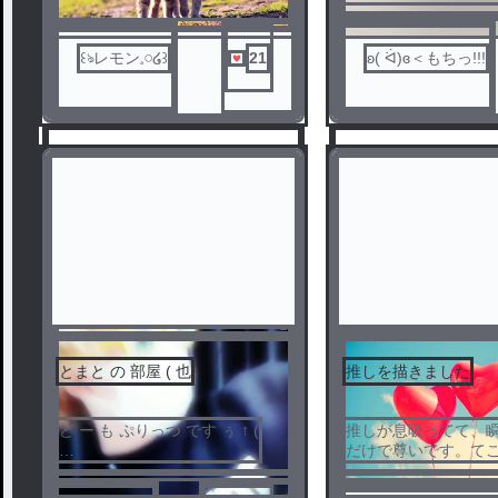
꒰ঌレモン‪𓈒𓏸໒꒱
21
ʚ( ᐛ)ɞ＜もちっ!!!
とまと の 部屋 ( 也
推しを描きました
1
2
ど ー も ぷりっつ です ぅ ↑ (
推しが息吸ってて、
だけで尊いです。てこ
しのぷりっつさん恐
が、描かせていた抱