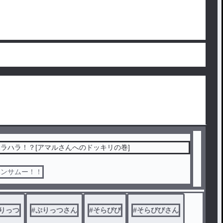
ラハラ！？[アマルさんへのドッキリの巻]
ハンサムー！！
りっつ
#
ぷりっつさん
#
そらびび
#
そらびびさん