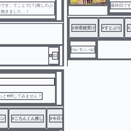
です。てことで(？)推しのぷ
最終回で
た抱きました…！
#
赤君総受け
#
すとぷり
#
꒰ঌレモン‪𓈒𓏸໒꒱
11
っと♥押してみません？
ペン
#
ころんくん推し
#
今日も推しが尊い