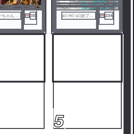
いちゃんの
35
a⃨ m⃨ u⃨@プロ
234
️🌼
フ見ろ
5