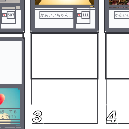
507
かあいいちゃんの
111
かあい
トリコ☁️🌼
トリコ☁
3
4
瞬きしてる
とで(？)推
れ多いです
きまし