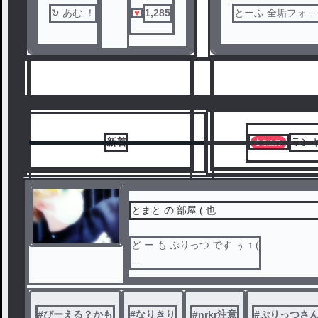
た…！
↻ あむ ！
1,285
とーふ 全垢フォロ
ー❌
完全 也 ×
新着
ラン
とまと の 部屋 ( 也
ど ー も ぷりっつ です ぅ ↑ (
6
7
#
びーえる？かも
#
なりきり
#
nrkr注意
#
ぷりっつさ