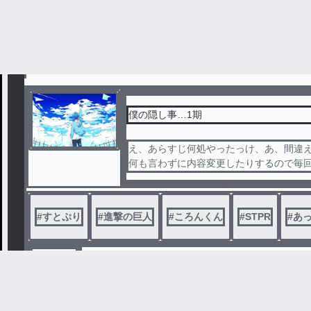
晴奈 あきぷり最推し
僕の隠し事…1期
え、あらすじ何処やったっけ、あ、間違
何も言わずに内容変更したりするので毎
します！
#
すとぷり
#
進撃の巨人
#
ころんくん
#
STPR
#
あ
Mira🦊🩶