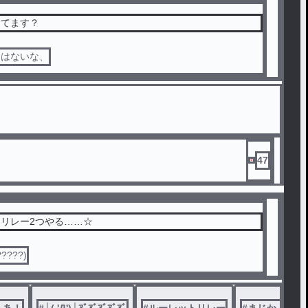
ってます？
てはないな、
47
リレー2つやる……☆
????)
ぁぁあ！
#
└( 'Д')┘ｱﾞｱﾞｱﾞｱﾞｱﾞ
#
ルーレットリレー
#
まじかよ
#