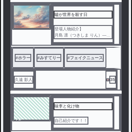
嘘が世界を殺す日
登場人物紹介】
月島 凛（つきしま りん）――
24歳。フリーの調査ジャーナ
リスト。正義感が強く、嘘を
憎む。
#
ホラー
#
みすてりー
#
フェイクニュース
桐島 悠（きりしま ゆう）――
27歳。凛の幼馴染。IT企業に
勤めるエンジニア。軽口が多
いが信頼できる男。
久遠 影人
35
橘 奈緒（たちばな なお）――
30歳。政府の情報管理局に勤
める謎めいた女性。
味李と化け物
ノベ
自己紹介です！！
ル