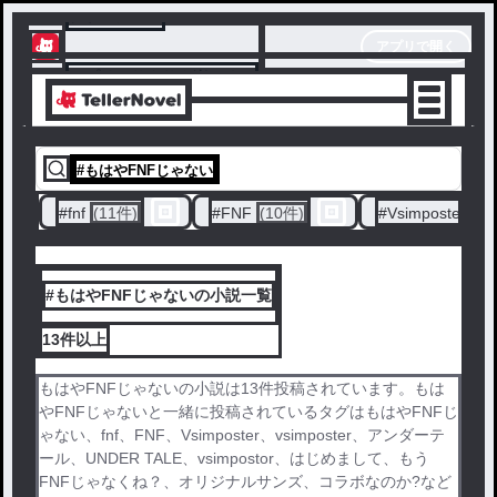
テラーノベル
アプリで開く
アプリでサクサク楽しめる
#
もはやFNFじゃない
#
fnf
(11件)
#
FNF
(10件)
#
Vsimposter
(9
#もはやFNFじゃないの小説一覧
13件
以上
もはやFNFじゃないの小説は13件投稿されています。もは
やFNFじゃないと一緒に投稿されているタグはもはやFNFじ
ゃない、fnf、FNF、Vsimposter、vsimposter、アンダーテ
ール、UNDER TALE、vsimpostor、はじめまして、もう
FNFじゃなくね？、オリジナルサンズ、コラボなのか?など