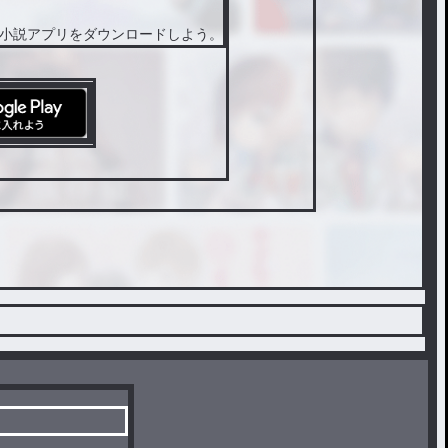
小説アプリをダウンロードしよう。