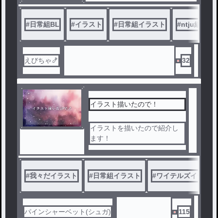
#
日常組BL
#
イラスト
#
日常組イラスト
#
ntju組
えびちゃ🍤
32
イラスト描いたので！
イラストを描いたので紹介し
ます！
#
我々だイラスト
#
日常組イラスト
#
ワイテルズイラスト
パインシャーベット(シュガ)
115