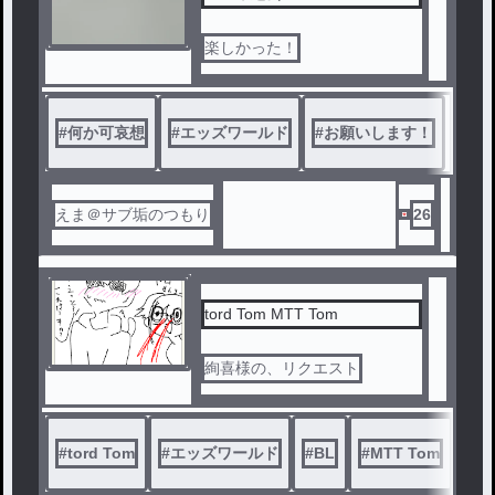
楽しかった！
#
何か可哀想
#
エッズワールド
#
お願いします！
えま＠サブ垢のつもり
26
tord Tom MTT Tom
絢喜様の、リクエスト
#
tord Tom
#
エッズワールド
#
BL
#
MTT Tom