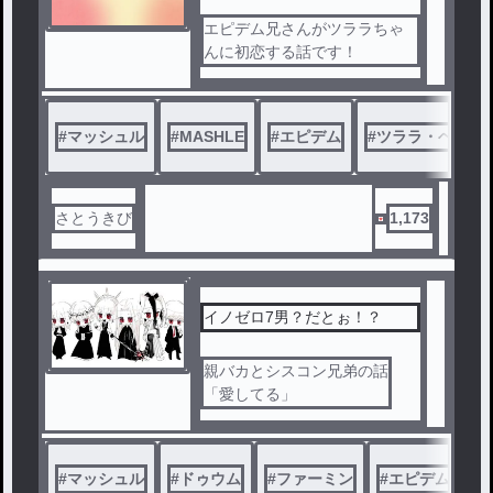
エピデム兄さんがツララちゃ
んに初恋する話です！
#
マッシュル
#
MASHLE
#
エピデム
#
ツララ・ヘイル
さとうきび
1,173
イノゼロ7男？だとぉ！？
親バカとシスコン兄弟の話
「愛してる」
#
マッシュル
#
ドゥウム
#
ファーミン
#
エピデム
#