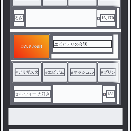
るざ
16,170
エピとデリの会話
#
デリザスタ
#
エピデム
#
マッシュル
#
プリン
セル ウォー 大好き
181