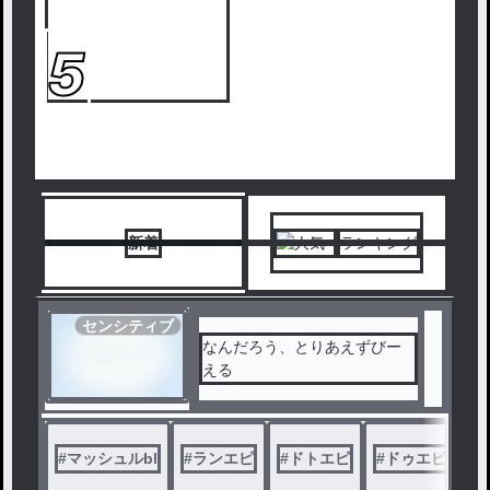
5
新着
ランキング
センシティブ
なんだろう、とりあえずびー
える
#
マッシュルbl
#
ランエピ
#
ドトエピ
#
ドゥエピ
#