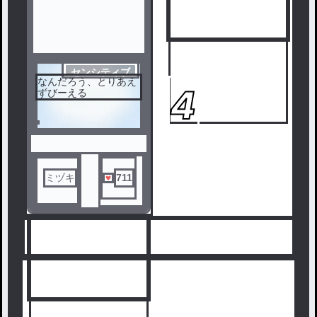
センシティブ
なんだろう、とりあえ
3
4
ずびーえる
ミヅキ
711
人気ランキングをみる