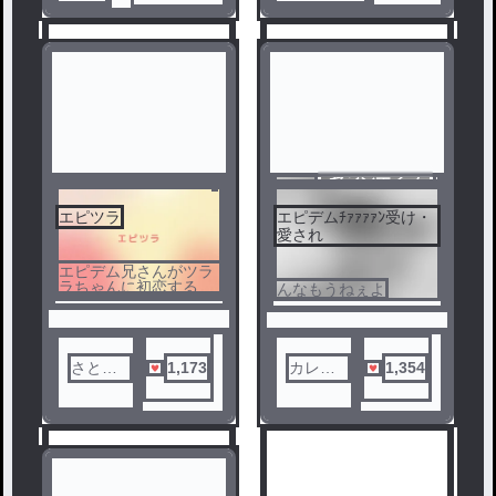
センシティブ
エピツラ
エピデムﾁｧｧｧｧﾝ受け・
1
2
愛され
エピデム兄さんがツラ
ラちゃんに初恋する話
んなもうねぇよ
です！
さとう
1,173
カレー
1,354
きび
ササミ
🍛