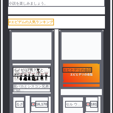
小説を楽しみましょう。
#エピデムの人気ランキング
イノゼロ7男？だと
エピとデリの会話
ぉ！？
親バカとシスコン兄弟
の話
「愛してる」
るざ
16,170
セル ウォ
181
ー 大好き