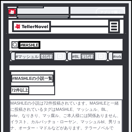
テラーノベル
アプリで開く
アプリでサクサク楽しめる
#
MASHLE
#
マッシュル
(46件)
#
BL
(15件)
#
nrkr
(8件
#MASHLEの小説一覧
72件
以上
MASHLEの小説は72件投稿されています。MASHLEと一緒
に投稿されているタグはMASHLE、マッシュル、BL、
nrkr、なりきり、マッ腐ル、ご本人様には関係ありません、
イラスト、カルパッチョ・ローヤン、マッシュルbl、男リョ
ナ、オーター・マドルなどがあります。テラーノベルで