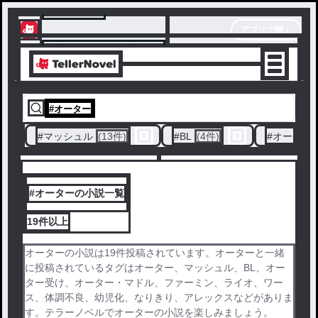
テラーノベル
アプリで開く
アプリでサクサク楽しめる
#
オーター
#
マッシュル
(13件)
#
BL
(4件)
#
オーター
#オーターの小説一覧
19件
以上
オーターの小説は19件投稿されています。オーターと一緒
に投稿されているタグはオーター、マッシュル、BL、オー
ター受け、オーター・マドル、ファーミン、ライオ、ワー
ス、体調不良、幼児化、なりきり、アレックスなどがありま
す。テラーノベルでオーターの小説を楽しみましょう。