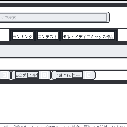
ス
タグで検索
く
ランキング
コンテスト
出版・メディアミックス作品
#
恋愛
(1件)
#
愛され
(1件)
と一緒に投稿されているタグはカッコいい彼女、原作とは関係ありませ