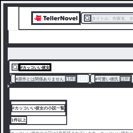
タイトル、作家名、
#
カッコいい彼女
#
原作とは関係ありません
(1件)
#
可愛い彼氏
(1件)
#カッコいい彼女の小説一覧
1件
以上
カッコいい彼女の小説は1件投稿されています。カッコいい彼女