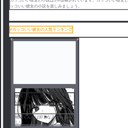
ッコいい彼女の小説を楽しみましょう。
#カッコいい彼女の人気ランキング
物間くんの好きな人はカッコい
い！？
物間くんには好きな人がいるら
しい