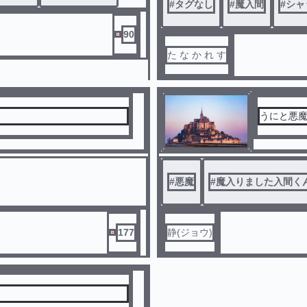
#
タグなし
#
魔入間
#
シャ
90
た な か れ す
うにと悪
#
悪魔
#
魔入りました入間く
177
静(ジョウ)