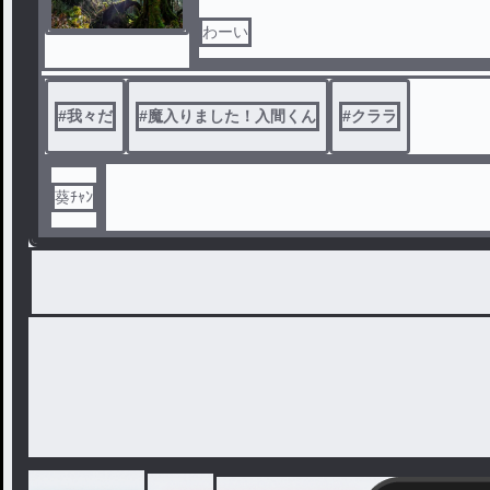
わーい
#
我々だ
#
魔入りました！入間くん
#
クララ
葵ﾁｬﾝ