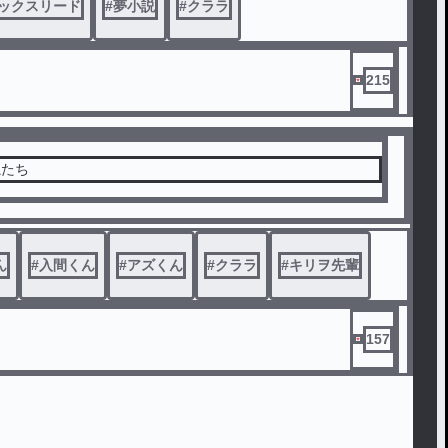
ックスリード
#
夢小説
#
クララ
215
魔たち
ん
#
入間くん
#
アズくん
#
クララ
#
キリヲ先輩
157