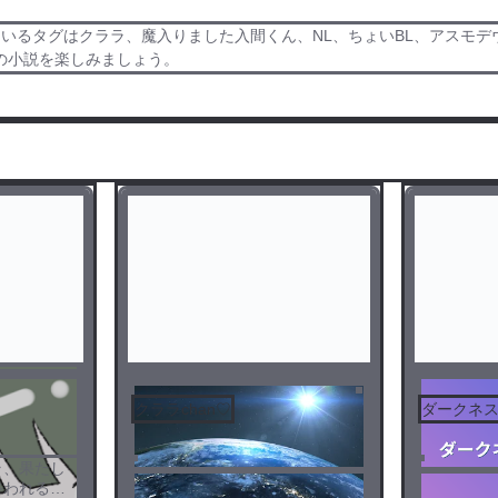
いるタグはクララ、魔入りました入間くん、NL、ちょいBL、アスモ
の小説を楽しみましょう。
クララchan♡
ダークネ
ラ、果たし
終われるの