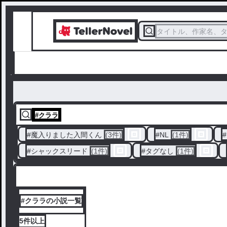
タイトル、作家名、
#
クララ
#
魔入りました入間くん
(3件)
#
NL
(1件)
#
#
シャックスリード
(1件)
#
タグなし
(1件)
#クララの小説一覧
5件
以上