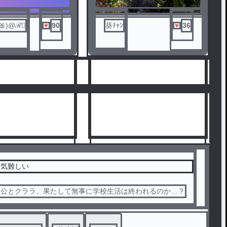
🎀)@ℛ⃛
90
葵ﾁｬﾝ
36
は気難しい
人公とクララ、果たして無事に学校生活は終われるのか…？
5