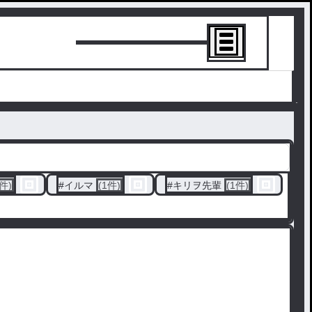
トーリーを書
1件)
#
イルマ
(1件)
#
キリヲ先輩
(1件)