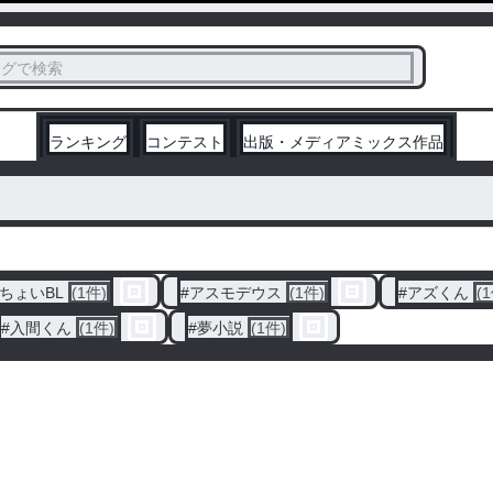
ス
タグで検索
く
ランキング
コンテスト
出版・メディアミックス作品
ちょいBL
(1件)
#
アスモデウス
(1件)
#
アズくん
(
#
入間くん
(1件)
#
夢小説
(1件)