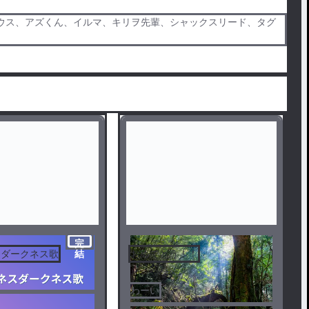
デウス、アズくん、イルマ、キリヲ先輩、シャックスリード、タグ
完
スダークネス歌
おめでとう！！
結
わーい