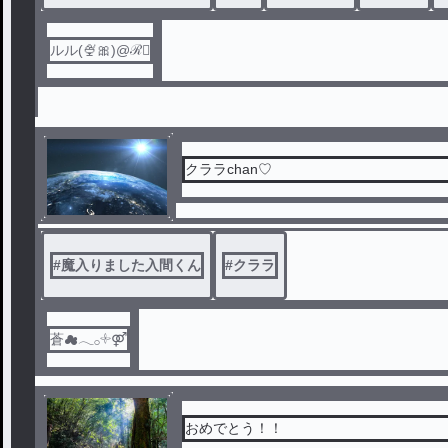
ルル(🍨🎀)@ℛ⃛
クララchan♡
#
魔入りました入間くん
#
クララ
蒼︎︎︎︎☁︎︎𓂃𓂂𓇬⚤
おめでとう！！