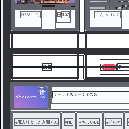
か…？
静(ジョウ)
157
た な か れ す
新着
ラン
完
結
ダークネスダークネス歌
1
2
#
魔入りました入間くん
#
NL
#
ちょいBL
#
イルマ