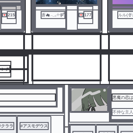
215
蒼︎︎︎︎☁︎︎𓂃𓂂𓇬⚤
177
ルル(🍨
人気ランキングをみる
キング
悪魔の恋
不仲な主
3
4
#
クララ
#
アスモデウス