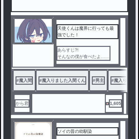
天使くんは魔界に行っても最
強でした！
あらすじ?!
そんなの僕が食べたよ…！
なら見るしかないね！
#
魔入間
#
魔入りました入間くん
#
男主
#
魔入りまし
から君
1,605
ソイの昔の幼馴染