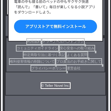
小説コンテスト応募・公募
ファンタジー・異世界・SF
出版・メディアミックス作品
ホラー・ミステリー
BL
ドラマ
コメディ
利用規約
テラーノベルハンドブック
コミュニティガイドライン
安心安全への取り組み
特定商取引法に基づく表記
よくある質問
権利侵害情報の削除について
プロ責法のお手続きに関して
プライバシーポリシー
運営会社
© Teller Novel Inc.