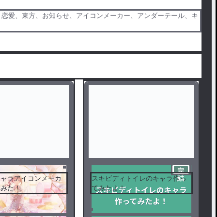
、恋愛、東方、お知らせ、アイコンメーカー、アンダーテール、キ
完
キャラアイコンメーカ
スキビディトイレのキャラ作っ
結
てみた！
てみたよ！