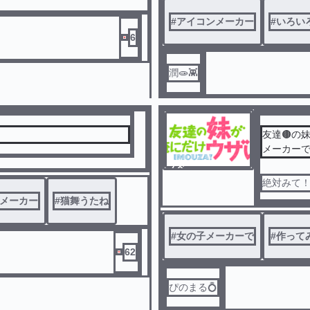
#
アイコンメーカー
#
いろい
6
潤🧫👾
友達🟤の妹
メーカー
ノベ
ル
絶対みて
メーカー
#
猫舞うたね
#
女の子メーカーで
#
作って
62
ぴのまる💍