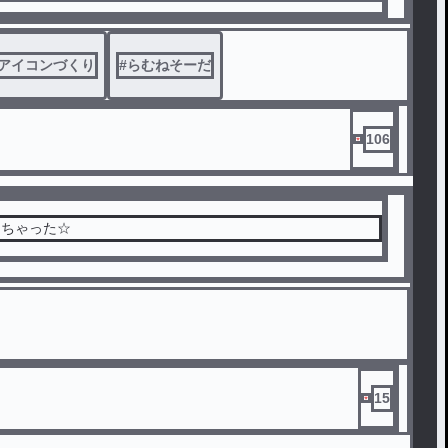
ラ鱈メーカー」、「ふわふわ鱈メーカー」、「鏡合わせの双子
」おすすめ！
アイコンづくり
#
らむねそーだ
106
っちゃった☆
15