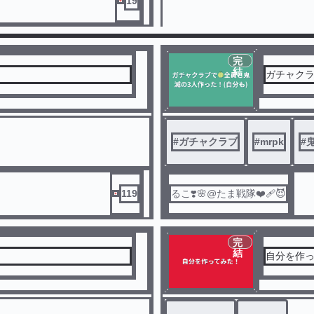
19
完
結
ガチャクラ
#
ガチャクラブ
#
mrpk
#
119
るこ❣️🌸@たま戦隊❤️‍🩹😈
完
結
！
自分を作