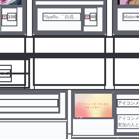
108
*SyaRu. ⌒白戌⌒
40
Midor
超低浮
🍀
人気ランキングをみる
キング
アイコン
ノベ
アイコン
8
9
ル
実況の人