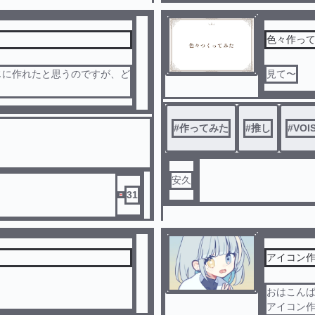
色々作っ
じに作れたと思うのですが、ど
見て〜
#
作ってみた
#
推し
#
VOI
安久
31
アイコン
おはこん
アイコン