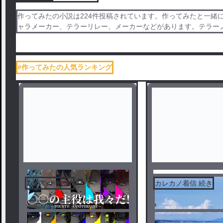
作ってみたの小説は224件投稿されています。作ってみたと一
ャラメーカー、テラーリレー、メーカーなどがあります。テラー
#作ってみたの人気ランキング
Σd(･∇･d)ｫｩｨｪ!!
カレカノ着信 続き