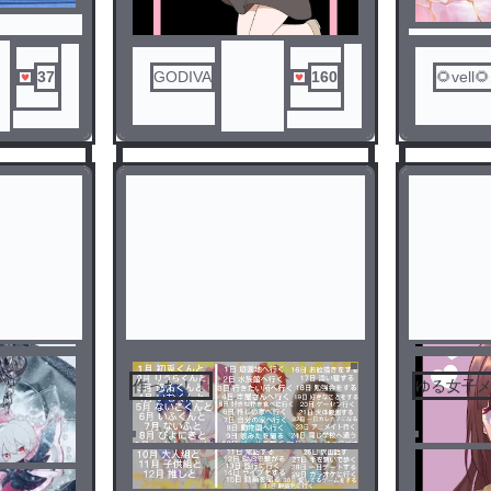
37
GODIVA
160
🌻vell🌻
作った！！
ゆる女子メ
3
4