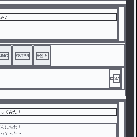
てみた
SING
#
STPR
#
色々
37
作ってみた！
ばんにちわ！
作ってみた〜！