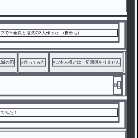
ブで🍈全員と鬼滅の3人作った！(自分も)
鬼滅の刃
#
作ってみた
#
ご本人様とは一切関係ありません
1
ってみた！