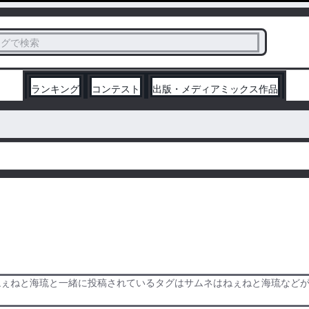
ス
タグで検索
く
ランキング
コンテスト
出版・メディアミックス作品
ねぇねと海琉と一緒に投稿されているタグはサムネはねぇねと海琉など