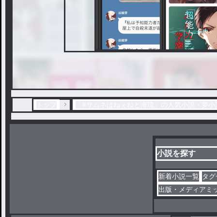
トップ
「#サムネはねぇねと海琉」の人気小説・夢小
小説を探す
新着小説一覧
タグ
出版・メディアミ