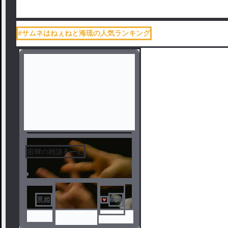
#サムネはねぇねと海琉の人気ランキング
宙輝の雑談るーむ
黒姫
606