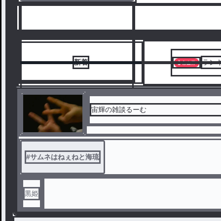
新着
ラン
宙輝の雑談るーむ
1
#
サムネはねぇねと海琉
黒姫