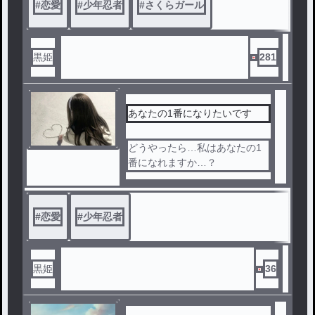
#
恋愛
#
少年忍者
#
さくらガール
黒姫
281
あなたの1番になりたいです
どうやったら…私はあなたの1
番になれますか…？
#
恋愛
#
少年忍者
黒姫
36