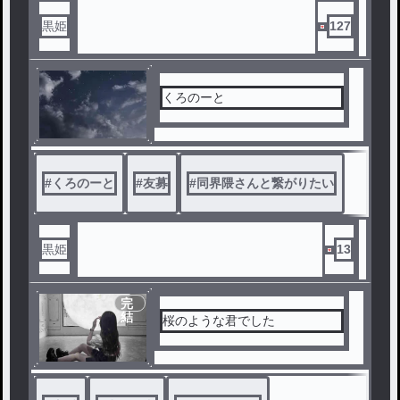
黒姫
127
くろのーと
#
くろのーと
#
友募
#
同界隈さんと繋がりたい
黒姫
13
完
結
桜のような君でした