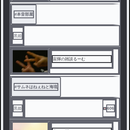
#
本音部屋
黒姫
宙輝の雑談るーむ
#
サムネはねぇねと海琉
黒姫
606