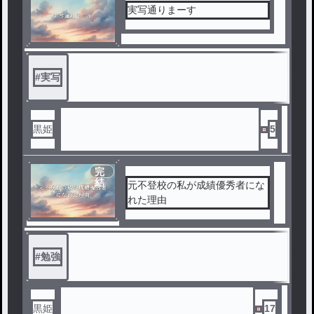
実写通りまーす
#
実写
黒姫
5
完
結
元不登校の私が成績優秀者にな
れた理由
#
勉強
黒姫
17