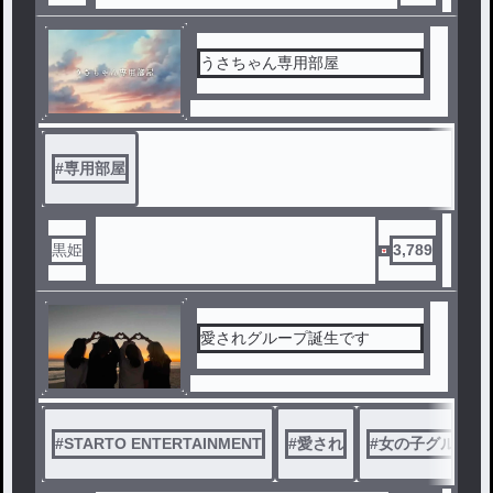
うさちゃん専用部屋
#
専用部屋
黒姫
3,789
愛されグループ誕生です
#
STARTO ENTERTAINMENT
#
愛され
#
女の子グループ