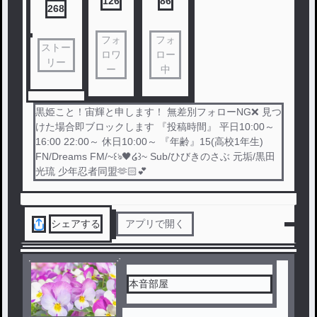
126
86
268
フォ
フォ
ストー
ロワ
ロー
リー
ー
中
黒姫こと！宙輝と申します！ 無差別フォローNG❌ 見つ
けた場合即ブロックします 『投稿時間』 平日10:00～
16:00 22:00～ 休日10:00～ 『年齢』15(高校1年生)
FN/Dreams FM/~꒰ঌ🖤໒꒱~ Sub/ひびきのさぶ 元垢/黒田
光琉 少年忍者同盟🫶🏻︎💕︎︎
シェアする
アプリで開く
本音部屋