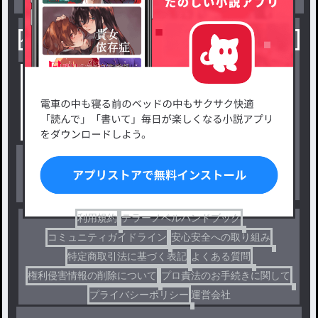
小説を探す
ジャンルから探す
新着小説一覧
恋愛・ロマンス
タグ一覧
ロマンスファンタジー
小説コンテスト応募・公募
ファンタジー・異世界・SF
出版・メディアミックス作品
ホラー・ミステリー
BL
ドラマ
コメディ
利用規約
テラーノベルハンドブック
コミュニティガイドライン
安心安全への取り組み
特定商取引法に基づく表記
よくある質問
権利侵害情報の削除について
プロ責法のお手続きに関して
プライバシーポリシー
運営会社