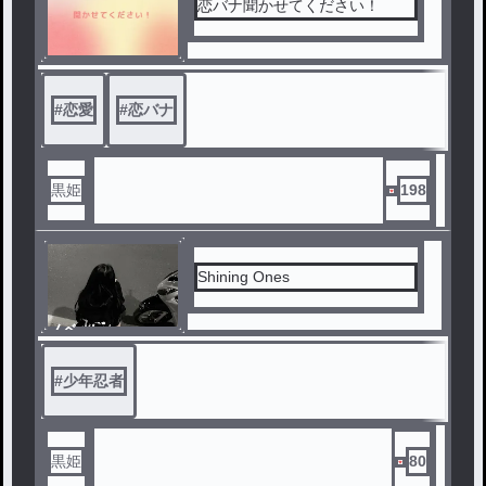
恋バナ聞かせてください！
#
恋愛
#
恋バナ
黒姫
198
Shining Ones
ノベ
ル
#
少年忍者
黒姫
80