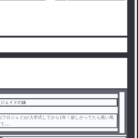
とジェイドの妹
(フロジェイ)が入学式してから1年！寂しがってたら黒い馬
て､､､