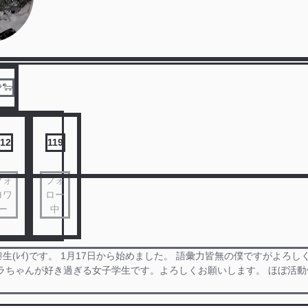
🐑
12
119
フォ
フォ
ロワ
ロー
ー
中
生(ﾚｲ)です。 1月17日から始めました。 語彙力皆無の僕ですがよろし
ラちゃんが好き過ぎる女子学生です。よろしくお願いします。 ほぼ活動