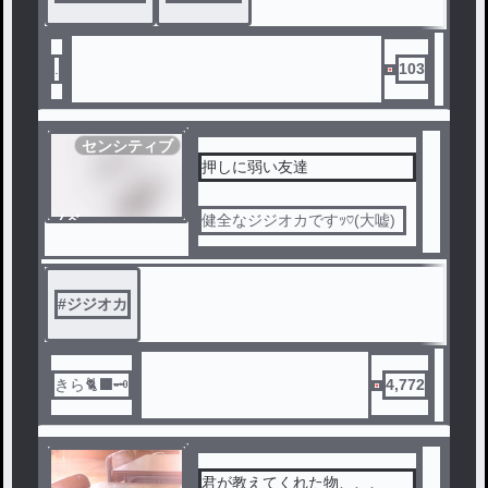
.
103
センシティブ
押しに弱い友達
ノベ
健全なジジオカですｯ♡(大嘘)
ル
#
ジジオカ
きら🐈‍⬛🗝️
4,772
君が教えてくれた物、、、