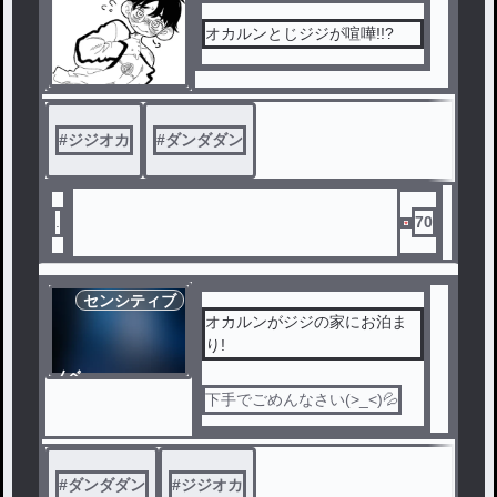
オカルンとじジジが喧嘩!!?
#
ジジオカ
#
ダンダダン
.
70
センシティブ
オカルンがジジの家にお泊ま
り!
ノベ
ル
下手でごめんなさい(>_<)💦
#
ダンダダン
#
ジジオカ