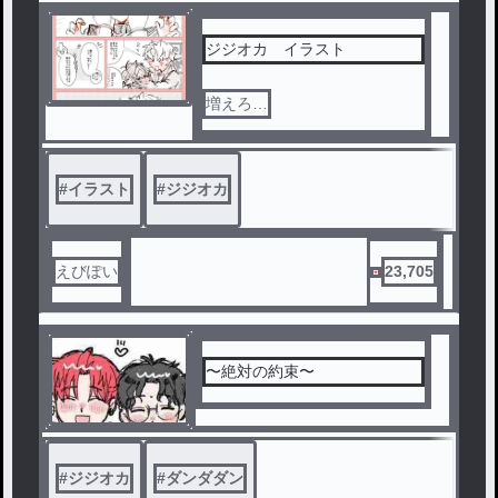
ジジオカ イラスト
増えろ…
#
イラスト
#
ジジオカ
えびぽい
23,705
〜絶対の約束〜
#
ジジオカ
#
ダンダダン