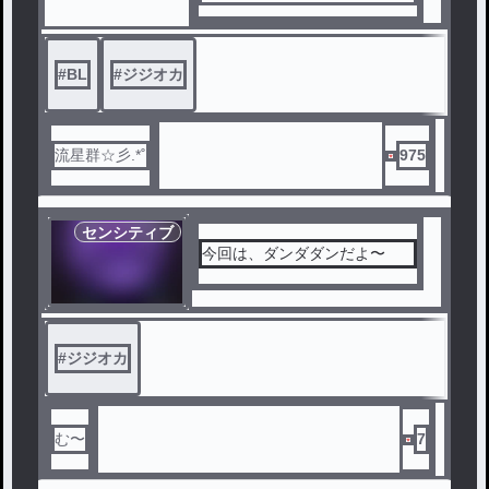
原作の内容やだ！って人は帰
ってください
#
BL
#
ジジオカ
流星群☆彡.*˚
975
センシティブ
今回は、ダンダダンだよ〜
#
ジジオカ
む〜
7