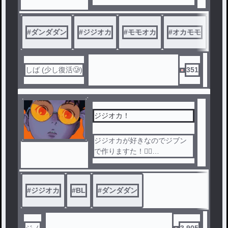
ノベルに載せていたイラスト
をあげます。
ノベル観てない方も楽しめる
#
ダンダダン
#
ジジオカ
#
モモオカ
#
オカモモ
#
イ
かな??
今回はイチャイチャ多いので
苦手な方はおすすめしません!
しば (少し復活🥲)
351
大丈夫な方はどうぞ観ていっ
てくださーい💡
ジジオカ！
ジジオカが好きなのでジブン
で作りますた！✌🏻
文章力ないですが許してくだ
さい！！
誤字ったり、文章の意味がわ
#
ジジオカ
#
BL
#
ダンダダン
からなかったらごめんなさい
！
リクエスト受け付けてます！
！