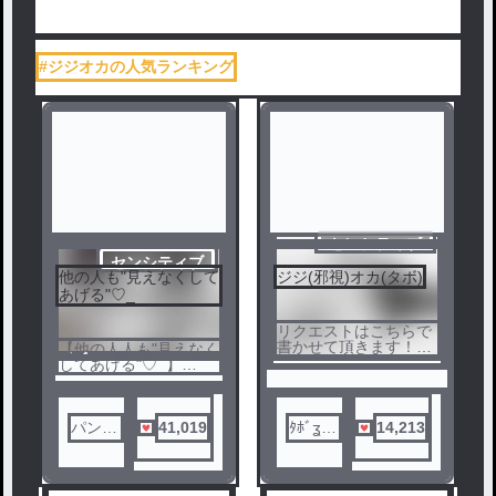
#ジジオカの人気ランキング
センシティブ
センシティブ
他の人も"見えなくして
ジジ(邪視)オカ(タボ)
あげる"♡_
リクエストはこちらで
書かせて頂きます！
【他の人人も"見えなく
ノベ
ドンドンリクエストし
してあげる"♡_】
ノベ
て下さい！
ル
ジジオカ
なんでも答えます。
ジジはオカルンのこと
ル
が好きで、そのジジは
いつの間にかオカルン
パンダ
41,019
ﾀﾎﾞʓ ꩢ
14,213
を自分のものにしたい
推し
でｼよ
と思うようになってし
まった。そんな2人の
ぅtuka
関係は一体…？