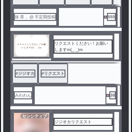
抹 茶 。@ 不定期投稿
555
リクエストください！お願い
しますm(_ _)m
#
ジジオカ
#
リクエスト
みわわん
38
センシティブ
ジジオカリクエスト