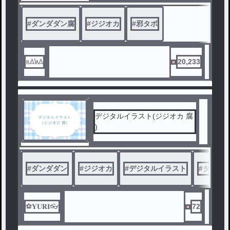
#
ダンダダン腐
#
ジジオカ
#
邪タボ
𐌺𐋎𐑿𐋎
20,233
デジタルイラスト(ジジオカ 腐
)
#
ダンダダン
#
ジジオカ
#
デジタルイラスト
#
ダンダ
⚽𝐘𝐔𝐑𝐈👓
72