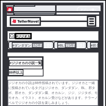
テラーノベル
アプリで開く
アプリでサクサク楽しめる
#
ジジオカ
#
ダンダダン
(52件)
#
BL
(23件)
#
邪タボ
#ジジオカの小説一覧
88件
以上
ジジオカの小説は88件投稿されています。ジジオカと一緒
に投稿されているタグはジジオカ、ダンダダン、BL、邪タ
ボ、邪オカ、ダンダダン腐、オカルン、ジジ、ジジタボ、モ
モオカ、イラスト、オカルン受けなどがあります。テラーノ
ベルでジジオカの小説を楽しみましょう。