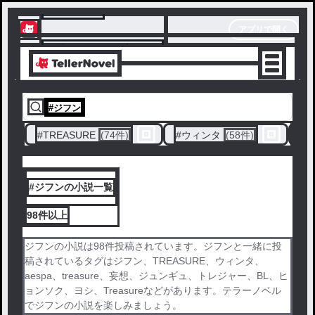
テラーノベル
アプリで開く
アプリでサクサク楽しめる
#
ジフン
#
TREASURE
(74件)
#
ウィンタ
(58件)
#
a
#ジフンの小説一覧
98件
以上
ジフンの小説は98件投稿されています。ジフンと一緒に投
稿されているタグはジフン、TREASURE、ウィンタ、
aespa、treasure、妄想、ジュンギュ、トレジャー、BL、ヒ
ョンソク、ヨシ、Treasureなどがあります。テラーノベル
でジフンの小説を楽しみましょう。