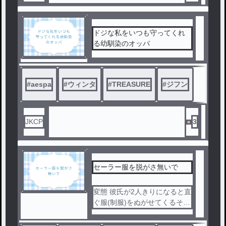
ドジな私をいつも守ってくれ
る幼馴染のオッパ
#
aespa
#
ウィンタ
#
TREASURE
#
ジフン
JKCP
3
セーラー服を脱がさ無いで
変態 彼氏が2人きりになると直
ぐ服(制服)をぬがせてくるそれ
は彼女は悩みまぁシたいとは
思ってる彼女