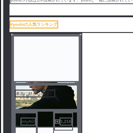
#yoshiの人気ランキング
本当に好きなのは．.
mIyA🐶
1,216
ノベ