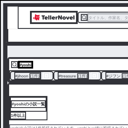
タイトル、作家名、
#
yoshi
#
jihoon
(1件)
#
treasure
(1件)
#
ジフン
(1
#yoshiの小説一覧
1件
以上
yoshiの小説は1件投稿されています。yoshiと一緒に投稿されている