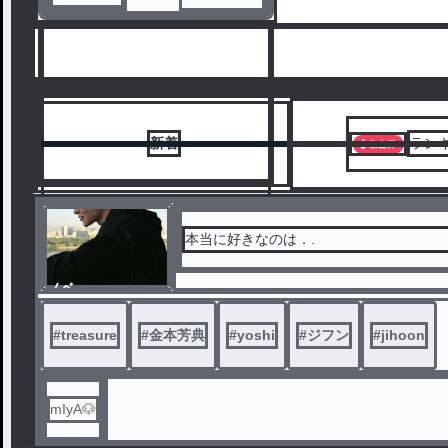
ル
新着
ラン
本当に好きなのは．.
ノベ
1
ル
#
treasure
#
金本芳典
#
yoshi
#
ジフン
#
jihoon
mIyA🐶