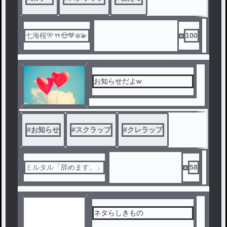
七海桜🎌🍴😍💙❄️💫
100
お知らせだよw
#
お知らせ
#
スクラップ
#
クレラップ
ミルタル「辞めます。」
58
ネタらしきもの