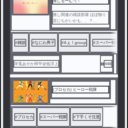
推しるーむっ！
推し関連の雑談部屋 ほぼ独り
言にちかいかも、、？
共感等あったらコメント大歓
迎！！
#
雑談
#
なにわ男子
#
Aぇ！group
#
スーパー戦隊
羊兎あやか🧸💚@低浮上
448
(プロセカ) ヒーロー戦隊
#
プロセカ
#
スーパー戦隊
#
下手くそ注意