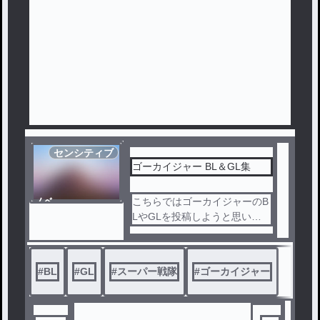
センシティブ
ゴーカイジャー BL＆GL集
ノベ
こちらではゴーカイジャーのB
ル
LやGLを投稿しようと思いま
す！ほとんどマベジョだけど
#
BL
#
GL
#
スーパー戦隊
#
ゴーカイジャー