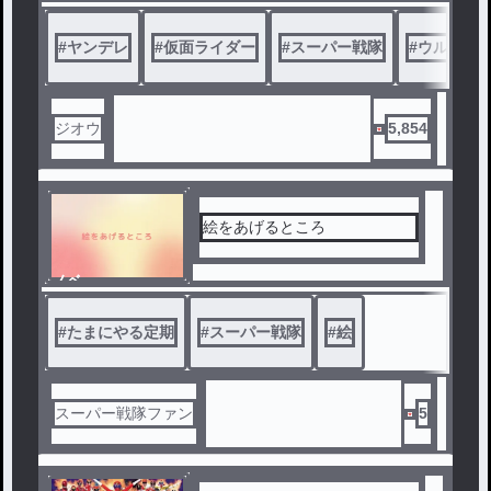
#
ヤンデレ
#
仮面ライダー
#
スーパー戦隊
#
ウルトラ
ジオウ
5,854
絵をあげるところ
ノベ
ル
#
たまにやる定期
#
スーパー戦隊
#
絵
スーパー戦隊ファン
5