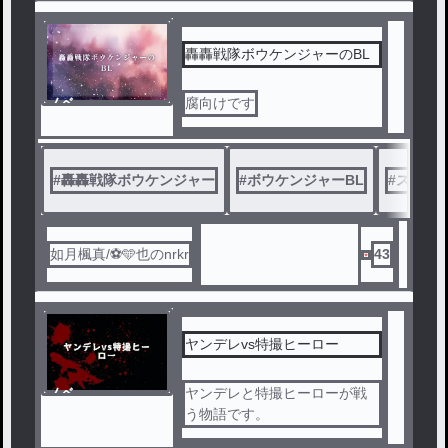
轟轟戦隊ボウケンジャーのBL
ノベ
腐向けです
ル
#
轟轟戦隊ボウケンジャー
#
ボウケンジャーBL
#
スーパ
如月楓真/⚽️🩵也のnrkr
43
ヤンデレvs特撮ヒーロー
ノベ
ヤンデレと特撮ヒーローが戦
ル
う物語です。