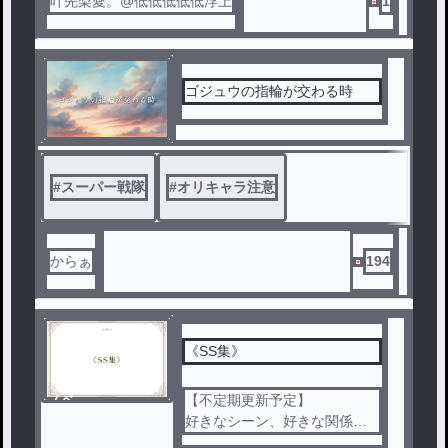
叶先梨愛。@低低低低低浮上
1
ゴジュウの指輪が交わる時
#
スーパー戦隊
#
オリキャラ注意
からぁ
194
《SS集》
ノベ
【不定期更新予定】
ル
好きなシーン、好きな関係性
などにフォーカスしたSS集で