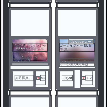
ナンス）に立ち向か
ル
う、最強の６人が世界
を救うヒーローとなる
お話。
⚠️
・血・ﾀﾋ・グロ表現が
含まれます
・闇深
センシティブ
轟轟戦隊ボウケンジャ
ゴーカイジャー BL＆
1
2
ーのBL
GL集
腐向けです
こちらではゴーカイジ
ノベ
ノベ
ャーのBLやGLを投稿
ル
ル
しようと思います！ほ
とんどマベジョだけど
如月楓真/⚽️
43
ぷち❤️
112
🩵也のnrkr