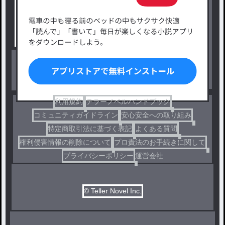
タグ一覧
ロマンスファンタジー
小説コンテスト応募・公募
ファンタジー・異世界・SF
出版・メディアミックス作品
ホラー・ミステリー
BL
ドラマ
コメディ
利用規約
テラーノベルハンドブック
コミュニティガイドライン
安心安全への取り組み
特定商取引法に基づく表記
よくある質問
権利侵害情報の削除について
プロ責法のお手続きに関して
プライバシーポリシー
運営会社
© Teller Novel Inc.