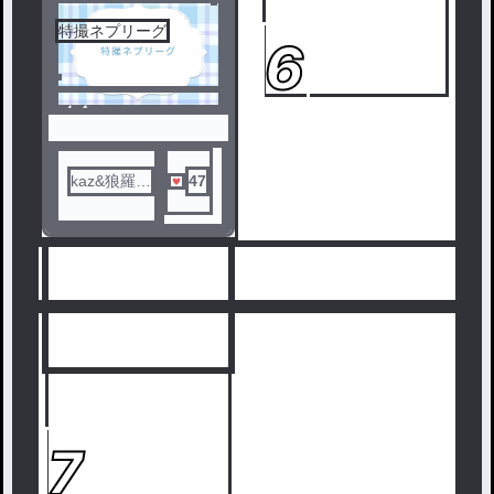
特撮ネプリーグ
5
6
ノベ
ル
kaz&狼羅
47
(RFSリー
ダー)
人気ランキングをみる
7