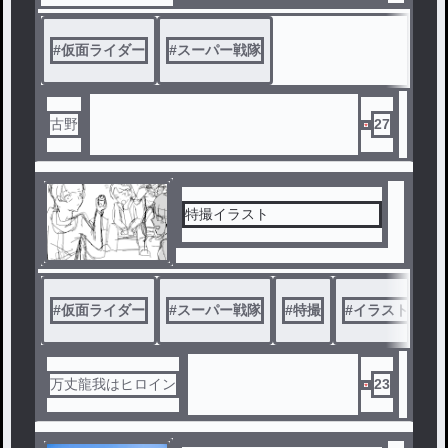
す。
※実在の人物、団体、作品と
#
仮面ライダー
#
スーパー戦隊
は一切関係ありません。
古野
27
特撮イラスト
#
仮面ライダー
#
スーパー戦隊
#
特撮
#
イラスト
万丈龍我はヒロイン
23