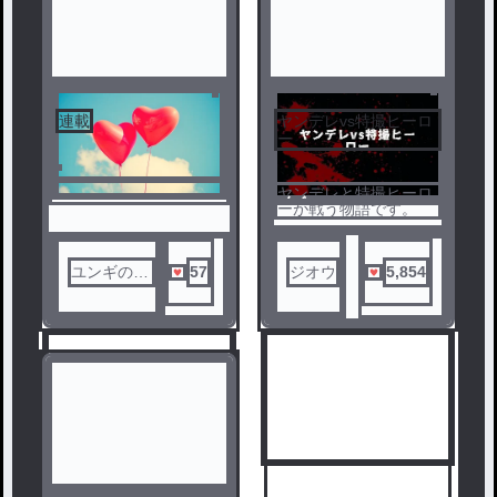
連載
ヤンデレvs特撮ヒーロ
3
4
ー
ヤンデレと特撮ヒーロ
ノベ
ーが戦う物語です。
ル
ユンギの彼
57
ジオウ
5,854
女かえ‼️