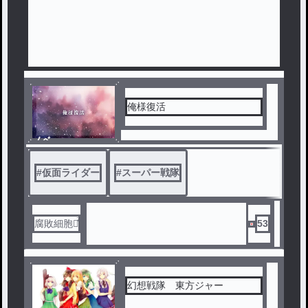
俺様復活
ノベ
ル
#
仮面ライダー
#
スーパー戦隊
腐敗細胞𓃠̽̈
53
幻想戦隊 東方ジャー