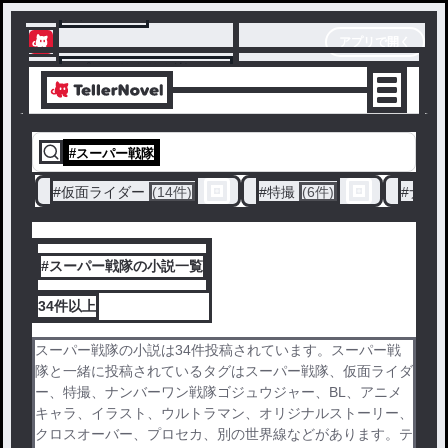
テラーノベル
アプリで開く
アプリでサクサク楽しめる
#
スーパー戦隊
#
仮面ライダー
(14件)
#
特撮
(6件)
#
ナン
#スーパー戦隊の小説一覧
34件
以上
スーパー戦隊の小説は34件投稿されています。スーパー戦
隊と一緒に投稿されているタグはスーパー戦隊、仮面ライダ
ー、特撮、ナンバーワン戦隊ゴジュウジャー、BL、アニメ
キャラ、イラスト、ウルトラマン、オリジナルストーリー、
クロスオーバー、プロセカ、別の世界線などがあります。テ