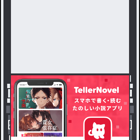
トップ
「#スーパー戦隊」の人気小説・夢小説一覧
小説を探す
ジャンルから探す
新着小説一覧
恋愛・ロマンス