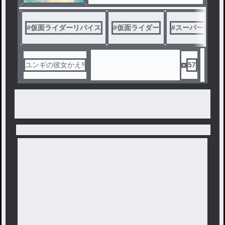
#
仮面ライダーリバイス
#
仮面ライダー
#
スーパー戦隊
ユンギの彼女かえ‼️
57