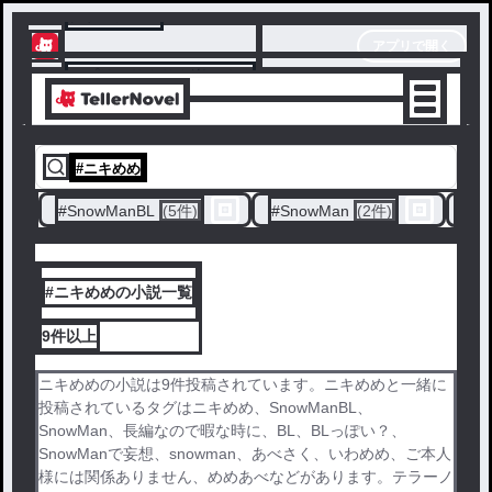
テラーノベル
アプリで開く
アプリでサクサク楽しめる
#
ニキめめ
#
SnowManBL
(5件)
#
SnowMan
(2件)
#
長
#ニキめめの小説一覧
9件
以上
ニキめめの小説は9件投稿されています。ニキめめと一緒に
投稿されているタグはニキめめ、SnowManBL、
SnowMan、長編なので暇な時に、BL、BLっぽい？、
SnowManで妄想、snowman、あべさく、いわめめ、ご本人
様には関係ありません、めめあべなどがあります。テラーノ