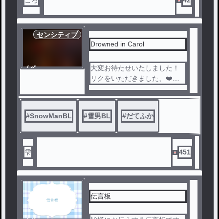
ころ
42
センシティブ
Drowned in Carol
ノベ
大変お待たせいたしました！
ル
リクをいただきました、❤️💜
🔞です。
💜にメロメロな❤️というより
、どっちかといえばスパダリ
#
SnowManBL
#
雪男BL
#
だてふか
感が出てしまいました…💦
雫
451
伝言板