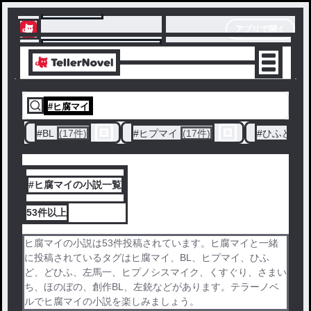
テラーノベル
アプリで開く
アプリでサクサク楽しめる
#
ヒ腐マイ
#
BL
(17件)
#
ヒプマイ
(17件)
#
ひふど
(8
#ヒ腐マイの小説一覧
53件
以上
ヒ腐マイの小説は53件投稿されています。ヒ腐マイと一緒
に投稿されているタグはヒ腐マイ、BL、ヒプマイ、ひふ
ど、どひふ、左馬一、ヒプノシスマイク、くすぐり、さまい
ち、ほのぼの、創作BL、左銃などがあります。テラーノベ
ルでヒ腐マイの小説を楽しみましょう。