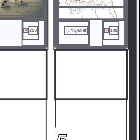
様の推しが描きたいの
すのでよければ推しキ
てください！
250
しづ@📖🕊️
109