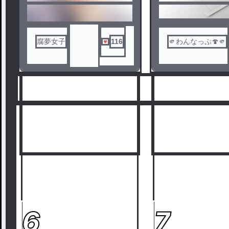
1
2
腐夢女子
116
🫵わんなっぷ🍄🫵
6
7