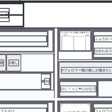
キング
ふぉろわ~×
無断転載
様
#
推し
#
フォロワー様の推しが描きた
38
ゆにㄘゃん❤︎︎໒꒱@低浮
人でもおけ
フォロワ