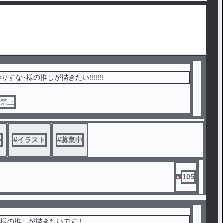
りすな~様の推しが描きたい!!!!!!!
等禁止
い
#
イラスト
#
募集中
105
ー様の推しが描きたいです！