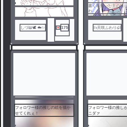
書く事無いし主の推
わ
るぅとくん、ちぐさ
とくん、のっきさん
くん、あっきぃ、ゆ
しづ📖🕊️ ☁️✨
175
꒰ঌ天咲ふわり໒꒱
パ、のんたむ、ﾕｷﾑﾗﾁｬ
↑クソ多いわら
センシティブ
フォロワー様の推しの絵を描か
フォロワー様の推し
せてくれぇ！
ニダァ