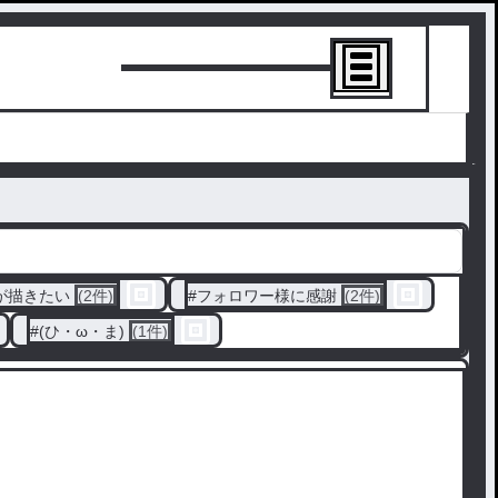
トーリーを書
が描きたい
(2件)
#
フォロワー様に感謝
(2件)
#
(ひ・ω・ま)
(1件)