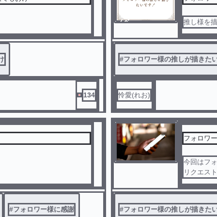
ノベ
推し様を
ル
け
#
フォロワー様の推しが描きた
134
怜愛(れお)
フォロワ
今回はフ
リクエスト
た方、9人
#
フォロワー様に感謝
#
フォロワー様の推しが描きた