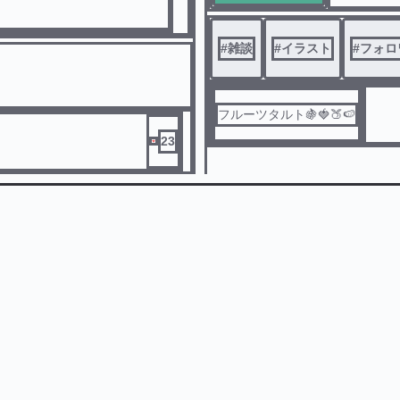
#
雑談
#
イラスト
#
フォロ
フルーツタルト🍇🍓🍑🍉
23