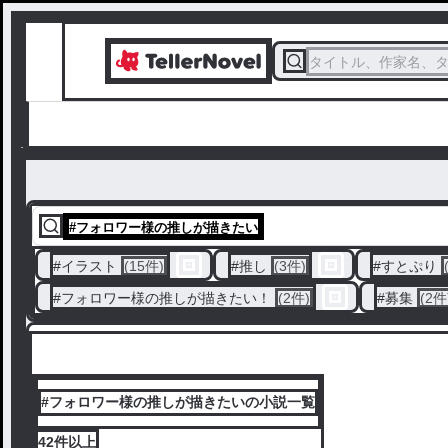
タイトル、作家名、
#
フォロワー様の推しが描きたい
#
イラスト
(15件)
#
推し
(3件)
#
すとぷり
#
フォロワー様の推しが描きたい！
(2件)
#
募集
(2件
#フォロワー様の推しが描きたいの小説一覧
42件
以上