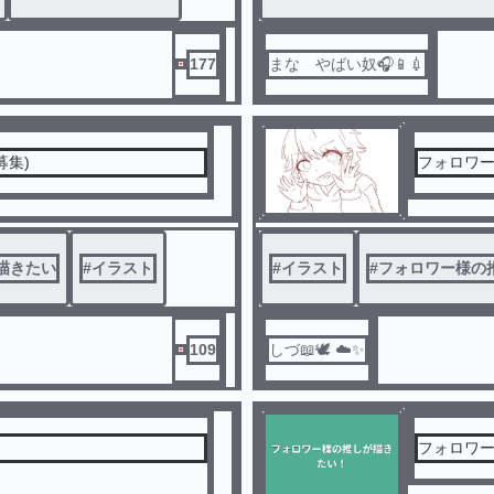
177
まな やばい奴🎧📱💉
募集)
フォロワ
描きたい
#
イラスト
#
イラスト
#
フォロワー様の
109
しづ📖🕊️ ☁️✨
フォロワ