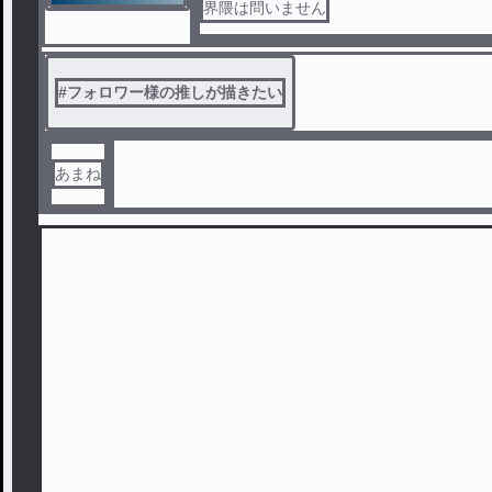
界隈は問いません
#
フォロワー様の推しが描きたい
あまね