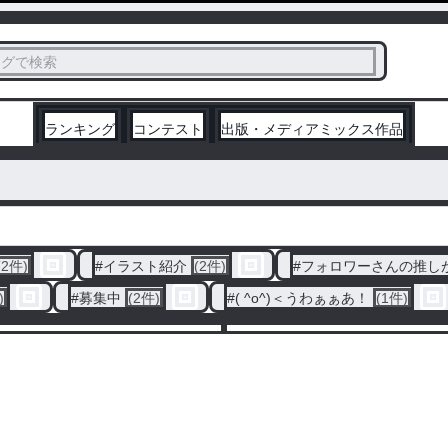
ス
タグで検索
く
ランキング
コンテスト
出版・メディアミックス作品
(2件)
#
イラスト紹介
(2件)
#
フォロワーさんの推し
)
#
募集中
(2件)
#
( ^o^)＜うわぁぁあ！
(1件)