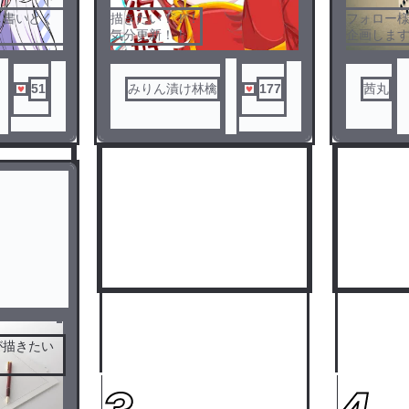
し書いとく
描きたい！！！
フォロー
気分更新！！
企画しま
くん、てる
ャラ教え
、そらねこ
きむら、ゼ
51
みりん漬け林檎
177
茜丸
ﾝ!
が描きたい