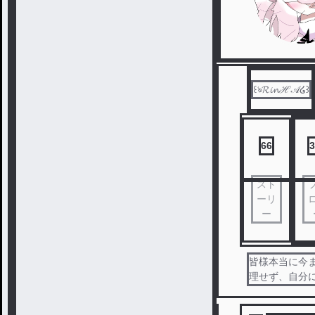
꒰ঌ𝓡𝓲𝓷ℋ𝒜໒꒱
66
3
スト
ーリ
ー
皆様本当に今まであ
理せず、自分