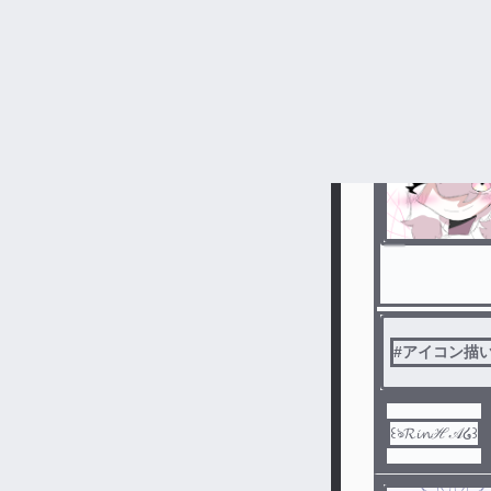
#
参加型
#
꒰ঌ𝓡𝓲𝓷ℋ𝒜໒꒱
#
アイコン描
꒰ঌ𝓡𝓲𝓷ℋ𝒜໒꒱