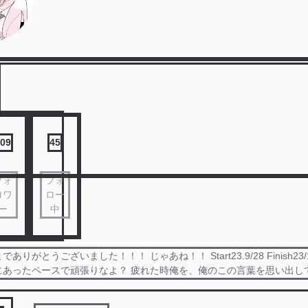
09
45
フォ
フォ
ロワ
ロー
ー
中
りがとうございました！！！ じゃあね！！ Start23.9/28 Finish23/
にあったペースで頑張りなよ？ 疲れた時俺を、俺のこの言葉を思い出し