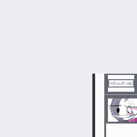
#
雑談
#
ス
꒰ঌ𝓡𝓲𝓷ℋ𝒜໒꒱