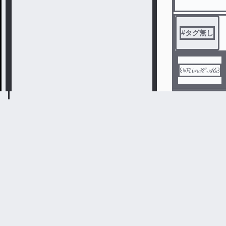
#
タグ無し
꒰ঌ𝓡𝓲𝓷ℋ𝒜໒꒱
#
イラスト
꒰ঌ𝓡𝓲𝓷ℋ𝒜໒꒱