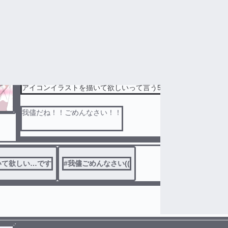
恋愛
#
学パロ的な(？)
#
年齢ごっちゃのクラス
アイコンイラストを描いて欲しいって言う53主の我儘((
我儘だね！！ごめんなさい！！
だって下手なんよ…泣
いて欲しい…です
#
我儘ごめんなさい((