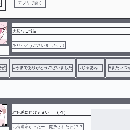
る
アプリで開く
大切なご報告
ありがとうございました…！
必読
#
今までありがとうございました
#
じゃあね！
#
またいつ
紺色兎に届けぇぇい！！( ᐛ )
北海道寒かったー…開放されたわ(？？