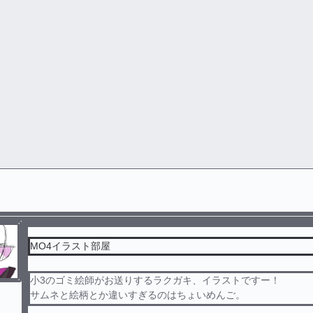
🍐梨花の雑談部屋☆🌸
暇人の雑談です☆
⚠ゴミ絵が出て来たりします
カッと
#
ホラー
#
ミステリー
#
TL
#
大人ロマンス
MO4イラスト部屋
小3のゴミ絵師がお送りするラクガキ、イラストですー！
サムネと絵柄とか違いすぎるのはちょいめんご。
CP要素、ネタバレ、キャラ崩壊含みます。