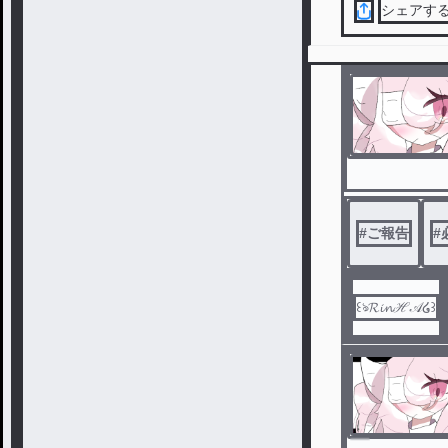
シェアす
#
ご報告
#
꒰ঌ𝓡𝓲𝓷ℋ𝒜໒꒱