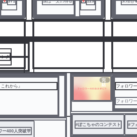
ノベ
371
腐は一文の得🍏
129
來桜@
ル
♔
人気ランキングをみる
キング
完
結
 これから』
フォロワー4
フォロワー様
8
9
#
ぽこちゃのコンテスト
#
フ
ー400人突破🎊