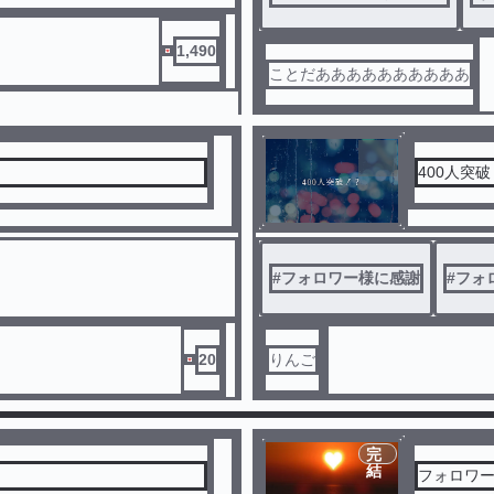
1,490
ことだああああああああああ
完
結
400人突
#
フォロワー様に感謝
#
フォロ
20
りんご
完
結
フォロワー