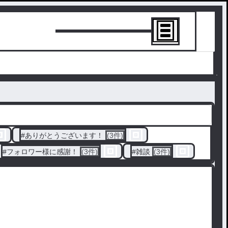
トーリーを書
#
ありがとうございます！
(3件)
#
フォロワー様に感謝！
(3件)
#
雑談
(3件)