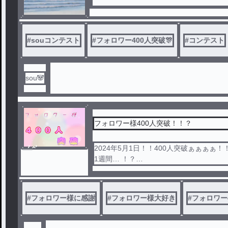
#
souコンテスト
#
フォロワー400人突破🎊
#
コンテスト
sou🐼
フォロワー様400人突破！！？
ノベ
2024年5月1日！！400人突破ぁぁぁぁ！
ル
1週間… ！？
マジありがとうございます😭
#
フォロワー様に感謝
#
フォロワー様大好き
#
フォロワー4