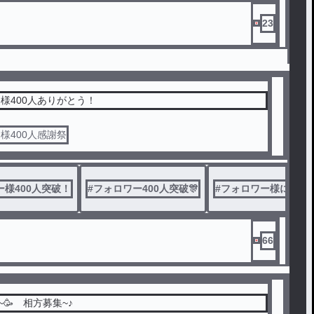
23
様400人ありがとう！
様400人感謝祭
ー様400人突破！
#
フォロワー400人突破🎊
#
フォロワー様に感謝
66
~🥳 相方募集~♪