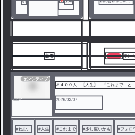
あ
100
✿絢喜✿＠EW民
💙⭐
新着
ラン
センシティブ
🎉４００人 【人生】 『これまで と
ノベ
2026/03/07
6
7
ル
ここから始まる
#
ねむ。
#
人生
#
これまで
#
少し重いかも
#
フォロワ