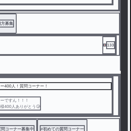
相方募集
133
ワー400人！質問コーナー！
ナーですん！！！
400人ありがとう🥲︎
質問コーナー募集中
#
初めての質問コーナー