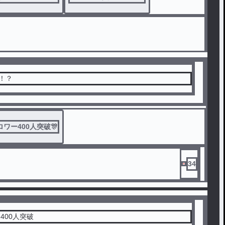
破！？
ワー400人突破🎊
34
400人突破