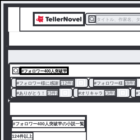
タイトル、作家名、
#
フォロワー400人突破🎊
#
フォロワー様に感謝
(12件)
#
フォロワー様
(8件)
#
ありがとう！
(3件)
#
オリキャラ
(3件)
#
#フォロワー400人突破🎊の小説一覧
124件
以上