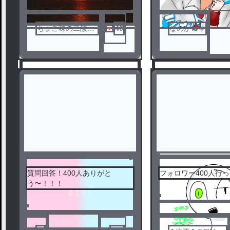
ちょこ味の二酸化
40
なのか🐇🩵
炭素
質問回答！400人ありがと
フォロワー400人行った
う〜！！！
1
2