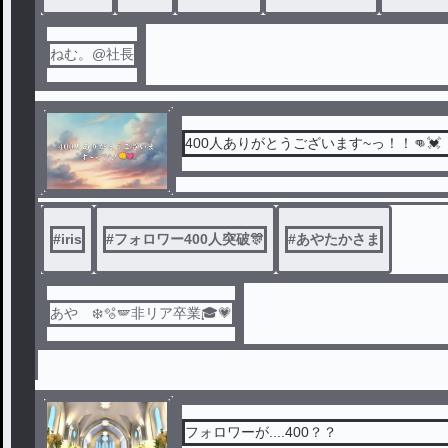
早乙女ねむ。との物語。
ねむ。@社長
『人生について』
400人ありがとうございます~っ！！👊💓
『生きるのが辛い人へ』
『これから』
#
iris
#
フォロワー400人突破🎊
#
あやたかさま
あや ❄️🫧🪽非リア卒業🎓💗
フォロワーが....400？？