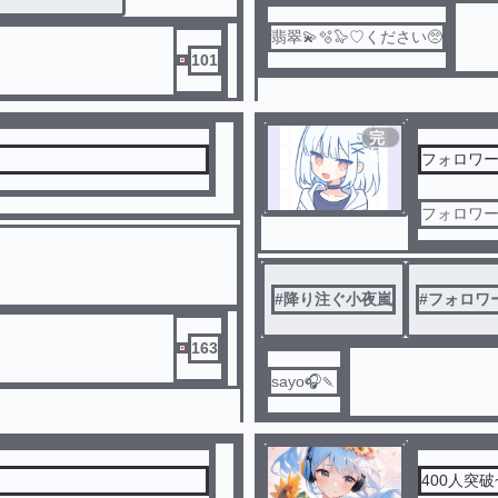
翡翠💫🫧🦭♡ください🥺
101
完
結
フォロワー
フォロワー
#
降り注ぐ小夜嵐
#
フォロワ
163
sayo🎧🍡
400人突破