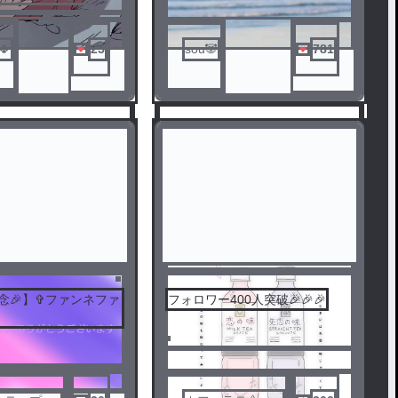
🍀
25
sou🐼
781
記念🎉】✞ファンネファ
フォロワー400人突破🎉🎉🎉
5