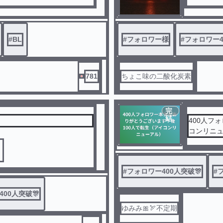
#
BL
#
フォロワー様
#
フォロワー4
781
ちょこ味の二酸化炭素
完
結
400人フ
コンリニ
！
#
フォロワー400人突破🎊
#
00人突破🎊
ゆみみ🎀🏹不定期