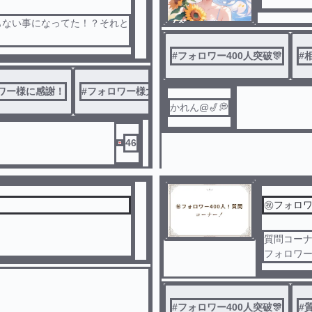
もない事になってた！？それと
ノベ
ル
#
フォロワー400人突破🎊
#
ワー様に感謝！
#
フォロワー様大好き
かれん@🎷💭
46
㊗️フォロ
質問コー
フォロワー様
#
フォロワー400人突破🎊
#