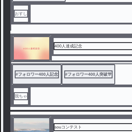
おすし
400人達成記念
#
フォロワー400人記念
#
フォロワー400人突破🎊
我ちゃ
souコンテスト