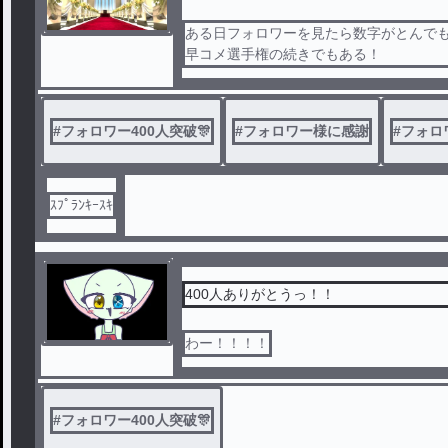
ある日フォロワーを見たら数字がとんで
早コメ選手権の続きでもある！
#
フォロワー400人突破🎊
#
フォロワー様に感謝
#
フォロ
ｽﾌﾟﾗﾝｷｰｽｷ
400人ありがとうっ！！
わー！！！！
#
フォロワー400人突破🎊