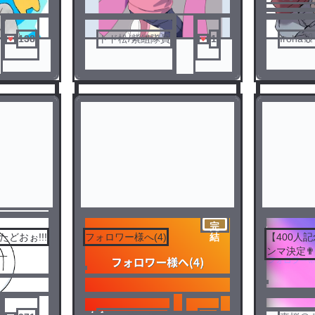
138
トド松/紫組隊員
1
Iroha🐭
完
どおぉ!!!
フォロワー様へ(4)
【400人
結
ンマ決定✟
3
4