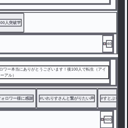
00人突破🎊
40
ォロワー本当にありがとうございます！後100人で転生（アイ
ューアル）
フォロワー様に感謝
#
いれりすさんと繋がりたい💭
#
すとぷりすな
400