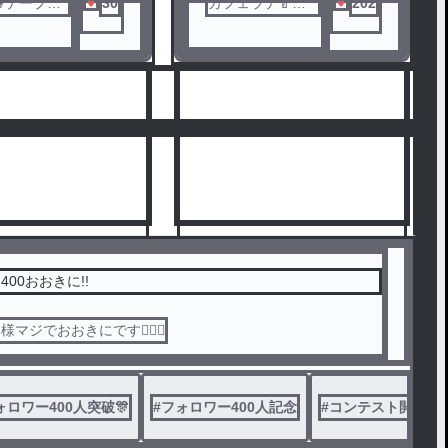
♚テープ民
30
カフェラテ🍼🐻
202
💕
00おおきに!!
マジでおおきにです🙇🏻‍♀️
10
ォロワー400人突破🎊
#
フォロワー400人記念
#
コンテスト開催