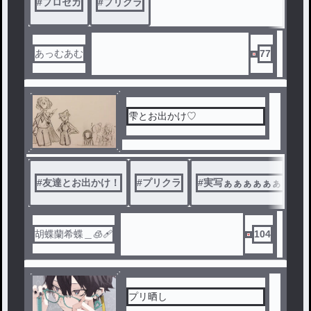
#
プロセカ
#
プリクラ
あっむあむ
77
雫とお出かけ♡
#
友達とお出かけ！
#
プリクラ
#
実写ぁぁぁぁぁぁぁぁぁ
胡蝶蘭希蝶＿🧊🩹
104
プリ晒し