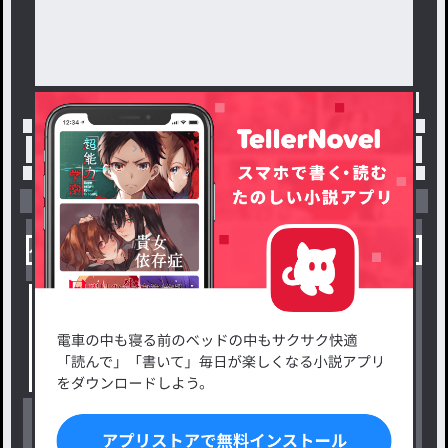
トップ
「#プリクラ」の人気小説・夢小説一覧
小説を探す
ジャンルから探す
新着小説一覧
恋愛・ロマンス
タグ一覧
ロマンスファンタジー
小説コンテスト応募・公募
ファンタジー・異世界・SF
出版・メディアミックス作品
ホラー・ミステリー
BL
ドラマ