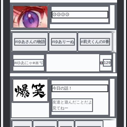
😥😥😥😥
#
ゆあさんの物語
#
ゆありーぬ
#
莉犬くんの0番
#
プリ
‪ฅ‬‪ゆあにゃฅ‬🎀🫧
129
今日の話！
友達と遊んだことだよ
見てねー