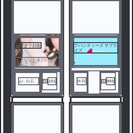
プリクラ顔面
アバンティーズ サプラ
1
2
イズ
おとなりお友だいちゅ
きんご
໒꒱· 白石
101
🤟🧸
955
ゆえ ໒꒱·