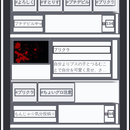
#
よろしく
#
すとりす
#
プチデビル
#
プリクラ
#
ヒ
プチデビルΨ↝
134
プリクラ
自分よりブスの子とつるむこ
とで自分を可愛く見せ、さら
にその子に酷いことをした少
女に天罰が下る…
#
プリクラ
#
ちょいグロ注意
もんじゃ☆気分投稿☆
44