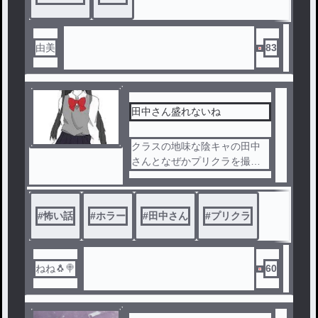
由美
83
田中さん盛れないね
クラスの地味な陰キャの田中
さんとなぜかプリクラを撮っ
た。田中さんを盛れてないと
笑った人達。田中さんは、悲
しんで田中さんをからかった
#
怖い話
#
ホラー
#
田中さん
#
プリクラ
人を…
ねね🐧🍭
60