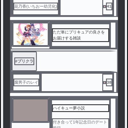
花乃香(いちおー幼児化)
41
ただ単にプリキュアの良さを
お届けする雑談
#
プリクラ
腐男子のレイ
38
ハイキュー夢小説
付き合って1年記念日のデート