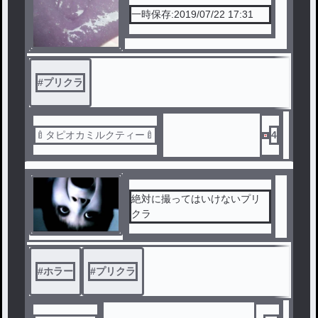
一時保存:2019/07/22 17:31
#
プリクラ
🍼タピオカミルクティー🍼
4
絶対に撮ってはいけないプリ
クラ
#
ホラー
#
プリクラ