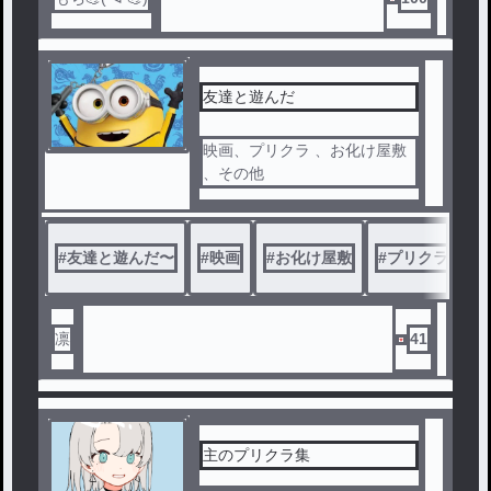
友達と遊んだ
映画、プリクラ 、お化け屋敷
、その他
#
友達と遊んだ〜
#
映画
#
お化け屋敷
#
プリクラ
#
凛
41
主のプリクラ集