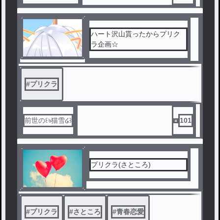
ハート沢山貰ったからプリク
ラ企画☆
#
プリクラ
前世の꒰ঌ猫雪໒꒱
101
プリクラ(さところ)
#
プリクラ
#
さところ
#
青春恋愛