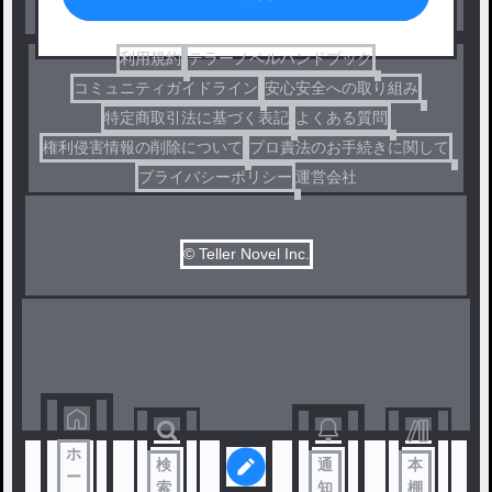
コメディ
利用規約
テラーノベルハンドブック
コミュニティガイドライン
安心安全への取り組み
特定商取引法に基づく表記
よくある質問
権利侵害情報の削除について
プロ責法のお手続きに関して
プライバシーポリシー
運営会社
© Teller Novel Inc.
ホ
検
通
本
ー
索
知
棚