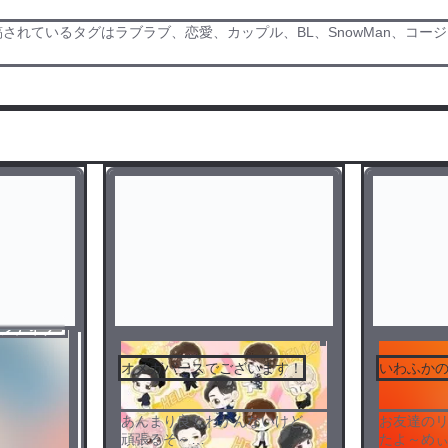
稿されているタグはラブラブ、恋愛、カップル、BL、SnowMan、コ
シティブ
オメガバースでございます！
いわふか
あんまり良くわかんないけど、
お友達の
頑張るぞ～
たよ～めぃ