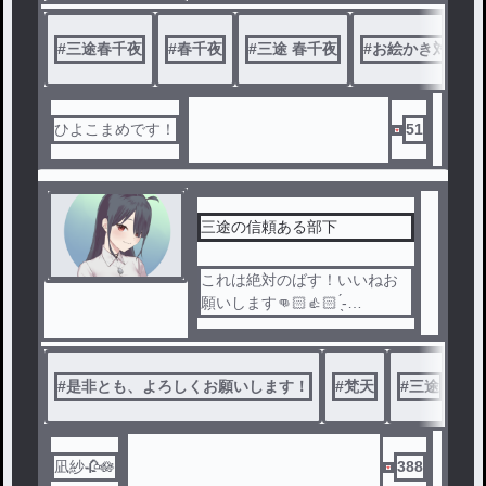
#
三途春千夜
#
春千夜
#
三途 春千夜
#
お絵かき対決
ひよこまめです！
51
三途の信頼ある部下
これは絶対のばす！いいねお
願いします👊🏻👍🏻 ̖́-
(誤字ありかもっっ)
#
是非とも、よろしくお願いします！
#
梵天
#
三途
#
凪紗🥀🪷
388