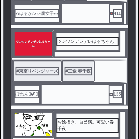
꒰ঌはるか໒꒱🍬腐女子🍬
411
ツンツンデレデレはるちゃん
#
東京リベンジャーズ
#
三途 春千夜
ぽわん⋆͛🦖⋆͛
135
お絵描き。自己満。可愛い春
千夜