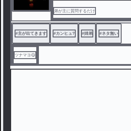
弟が主に質問するだけ
#
主が出てきます
#
カンヒュ?
#
姉弟
#
ネタ無い
ツナマヨ😋