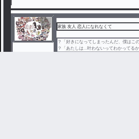
完
結
家族 友人 恋人になれなくて
？「好きになってしまったんだ、僕はこのま
？「あたしは...叶わないってわかってるか
てるわけないじゃない!!」
？「俺は......やっぱりいらないよな...」
？「...私は、貴方の為に、命を捧げたかっ
#
ダンガンロンパ
#
スーパーダンガンロンパ2
#
ニューダ
うすれば...私は...」
？「私は！あんたのことが好きなのにな
ｯ
」
🦋
？「バカだから...」
もふもふ耳と逃がさないしっぽ
ノベ