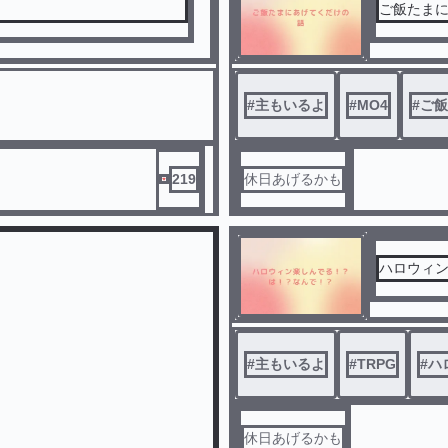
ご飯たま
#
主もいるよ
#
MO4
#
ご飯
219
休日あげるかも
ハロウィ
#
主もいるよ
#
TRPG
#
ハ
休日あげるかも