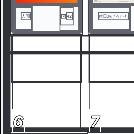
人間
42
休日あげるかも
6
7