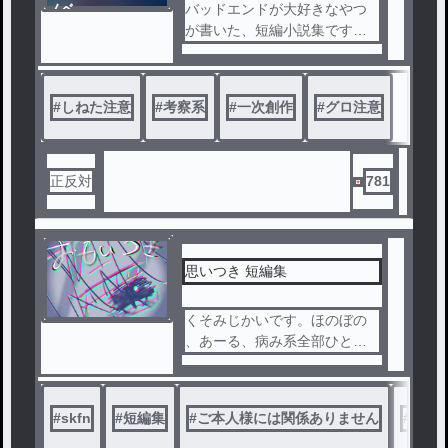
ノベ
バッドエンドが大好きなやつ
ル
が書いた、短編小説集です。
暴力的表現を含むためセンシ
ティブにしています。
#
しねた注意
#
考察系
#
一次創作
#
グロ注意
正反対
781
思いつき 短編集
くそみじかいです。ほのぼの
、あーる、病み系全部ひとく
ちサイズです。
主の好みは考察系ですしてく
ださい頼むよ
#
skfn
#
短編集
#
ご本人様には関係ありません
#
しく
一日に二個ぐらい投稿します
。（予定）