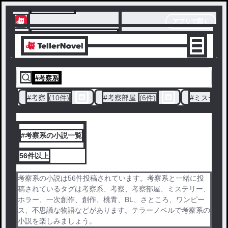
テラーノベル
アプリで開く
アプリでサクサク楽しめる
#
考察系
#
考察
(10件)
#
考察部屋
(6件)
#
ミステリ
#考察系の小説一覧
56件
以上
考察系の小説は56件投稿されています。考察系と一緒に投
稿されているタグは考察系、考察、考察部屋、ミステリー、
ホラー、一次創作、創作、桃青、BL、さところ、ワンピー
ス、不思議な物語などがあります。テラーノベルで考察系の
小説を楽しみましょう。