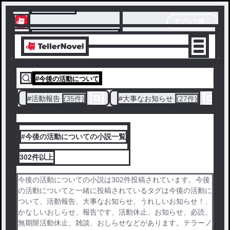
テラーノベル
アプリで開く
アプリでサクサク楽しめる
#
今後の活動について
#
活動報告
(35件)
#
大事なお知らせ
(27件)
#今後の活動についての小説一覧
302件
以上
今後の活動についての小説は302件投稿されています。今後
の活動についてと一緒に投稿されているタグは今後の活動に
ついて、活動報告、大事なお知らせ、うれしいお知らせ！、
かなしいおしらせ、報告です、活動休止、お知らせ、必読、
無期限活動休止、雑談、おしらせなどがあります。テラーノ