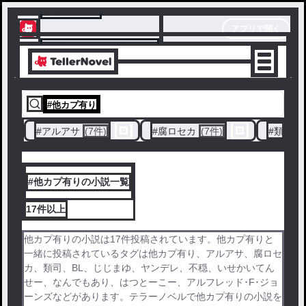
テラーノベル
アプリで開く
アプリでサクサク楽しめる
#
他カプ有り
#
アルアサ
(7件)
#
腐ロセカ
(7件)
#
類司
(
#他カプ有りの小説一覧
17件
以上
他カプ有りの小説は17件投稿されています。他カプ有りと
一緒に投稿されているタグは他カプ有り、アルアサ、腐ロセ
カ、類司、BL、じじまゆ、ヤンデレ、不穏、いせかいてん
せー、なんでもあり、はつとーこー、アルフレッド･F･ジョ
ーンズなどがあります。テラーノベルで他カプ有りの小説を