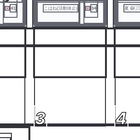
41
こはね(活動休止)
34
夏 😷🇯
人気ランキングをみる
3
4