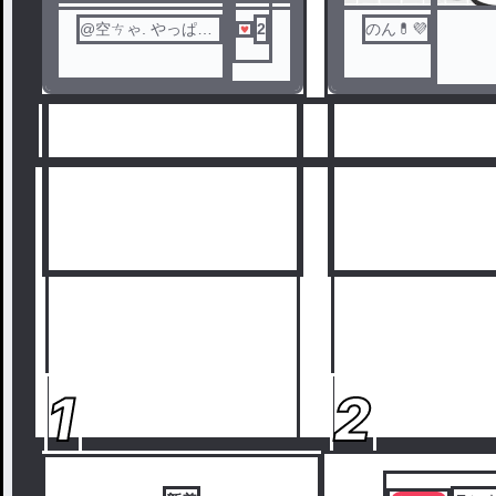
@空ㄘゃ. やっぱ今
2
のん💊💜
日消す❕
1
2