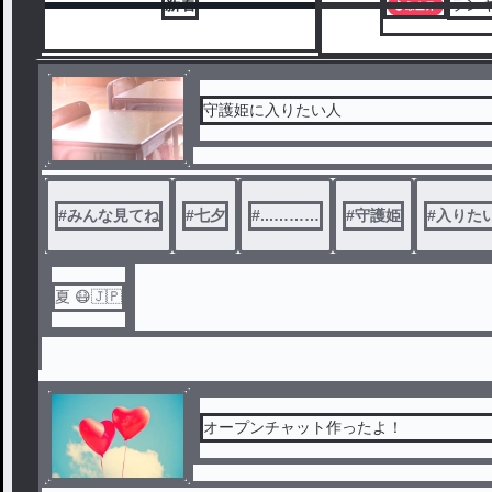
新着
ラン
守護姫に入りたい人
#
みんな見てね
#
七夕
#
...………
#
守護姫
#
入りた
夏 😷🇯🇵
オープンチャット作ったよ！