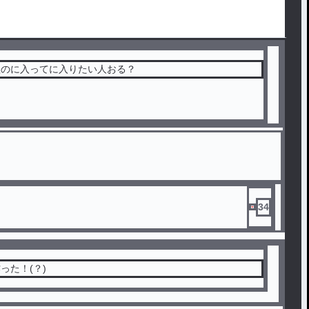
組のに入ってに入りたい人おる？
34
った！(？)