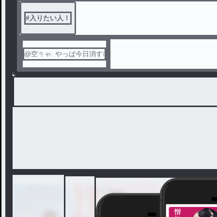
#
入りたい人！
@空ㄘゃ. やっぱ今日消す❕