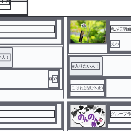
キング
私が天羽
えわ
い人！
#
入りたい人！
37
こはね(活動休止)
グループ作