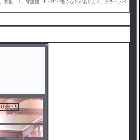
募集！！、守護姫、ﾃﾞｭﾌﾃﾞｭﾌ教♡などがあります。テラーノベ
入りたい人