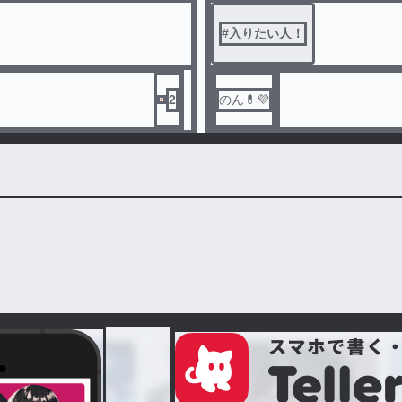
#
入りたい人！
2
のん💊💜