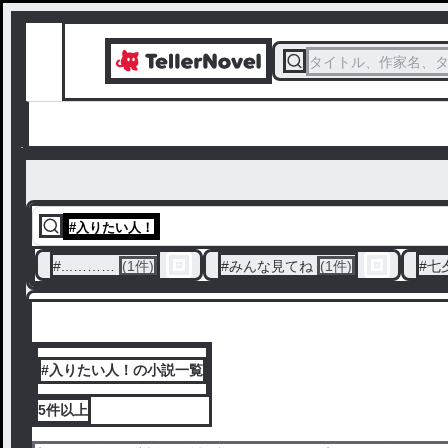
タイトル、作家名、
#
入りたい人！
#
...………
(1件)
#
みんな見てね
(1件)
#
七
#入りたい人！の小説一覧
5件
以上