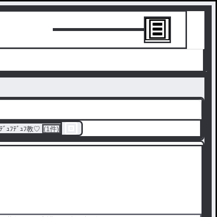
トーリーを書
ﾃﾞｭﾌﾃﾞｭﾌ教♡
(1件)