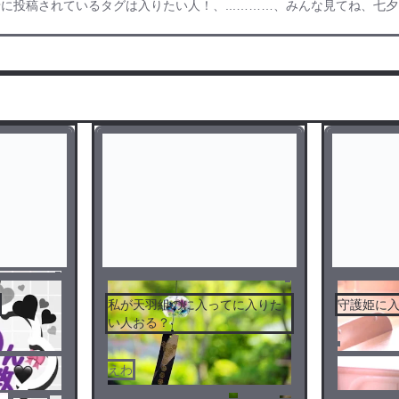
投稿されているタグは入りたい人！、...………、みんな見てね、七夕、
私が天羽組のに入ってに入りた
守護姫に
い人おる？
えわ