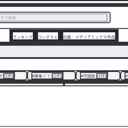
ス
タグで検索
く
ランキング
コンテスト
出版・メディアミックス作品
夕
(1件)
#
募集！！
(1件)
#
守護姫
(1件)
#